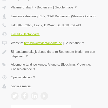
Vlaams-Brabant
»
Boutersem
|
Google maps
▼
Leuvensesteenweg 317a
,
3370
Boutersem
(
Vlaams-Brabant
)
Tel:
016152025
, Fax:
-
, BTW-nr:
BE 0819.024.943
E-mail › Dentandarts
Website:
https://www.dentandarts.be
|
Screenshot
▼
Bij tandartspraktijk dentandarts te Boutersem bieden we een
uitgebreid
▼
Algemene tandheelkunde, Aligners, Bleaching, Preventie,
Conserverende
▼
Openingstijden
▼
Sociale media: