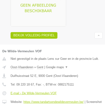
BEKIJK VOLLEDIG PROFIEL
De Wilde-Vermeulen VOF
Niet gevestigd in de plaats Lens sur Geer en in de provincie Luik.
Oost-Vlaanderen
»
Gent
|
Google maps
▼
Duifhuisstraat 52 E
,
9000
Gent
(
Oost-Vlaanderen
)
Tel:
09 220 18 67
, Fax:
-
, BTW-nr:
0882175111
E-mail › De Wilde-Vermeulen VOF
Website:
https://www.tandartsendewildevermeulen.be/
|
Screenshot