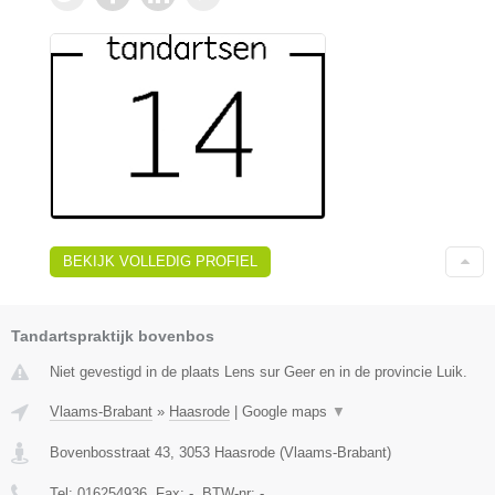
BEKIJK VOLLEDIG PROFIEL
Tandartspraktijk bovenbos
Niet gevestigd in de plaats Lens sur Geer en in de provincie Luik.
Vlaams-Brabant
»
Haasrode
|
Google maps
▼
Bovenbosstraat 43
,
3053
Haasrode
(
Vlaams-Brabant
)
Tel:
016254936
, Fax:
-
, BTW-nr:
-