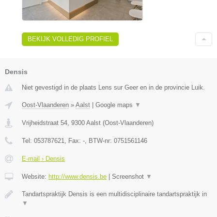
BEKIJK VOLLEDIG PROFIEL
Densis
Niet gevestigd in de plaats Lens sur Geer en in de provincie Luik.
Oost-Vlaanderen
»
Aalst
|
Google maps
▼
Vrijheidstraat 54
,
9300
Aalst
(
Oost-Vlaanderen
)
Tel:
053787621
, Fax:
-
, BTW-nr:
0751561146
E-mail › Densis
Website:
http://www.densis.be
|
Screenshot
▼
Tandartspraktijk Densis is een multidisciplinaire tandartspraktijk in
▼