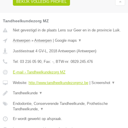
BEKIJK VOLLEDIG PROFIEL
Tandheelkundezorg MZ
Niet gevestigd in de plaats Lens sur Geer en in de provincie Luik.
Antwerpen
»
Antwerpen
|
Google maps
▼
Justitiestraat 4 GV-L
,
2018
Antwerpen
(
Antwerpen
)
Tel:
03 216 05 90
, Fax:
-
, BTW-nr:
0829.245.476
E-mail › Tandheelkundezorg MZ
Website:
http://www.tandheelkundezorgmz.be
|
Screenshot
▼
Tandheelkunde
▼
Endodontie, Conserverende Tandheelkunde, Prothetische
Tandheelkunde,
▼
Er wordt gewerkt op afspraak.