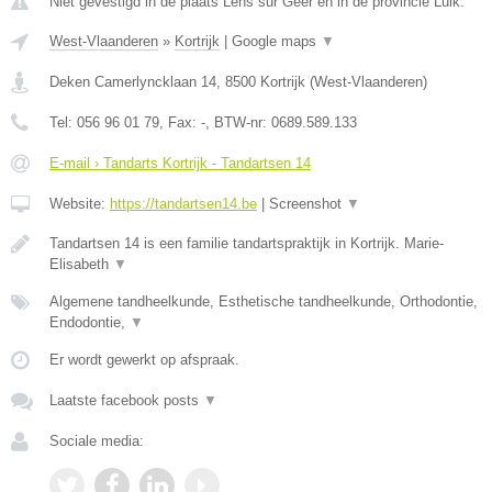
Niet gevestigd in de plaats Lens sur Geer en in de provincie Luik.
West-Vlaanderen
»
Kortrijk
|
Google maps
▼
Deken Camerlyncklaan 14
,
8500
Kortrijk
(
West-Vlaanderen
)
Tel:
056 96 01 79
, Fax:
-
, BTW-nr:
0689.589.133
E-mail › Tandarts Kortrijk - Tandartsen 14
Website:
https://tandartsen14.be
|
Screenshot
▼
Tandartsen 14 is een familie tandartspraktijk in Kortrijk. Marie-
Elisabeth
▼
Algemene tandheelkunde, Esthetische tandheelkunde, Orthodontie,
Endodontie,
▼
Er wordt gewerkt op afspraak.
Laatste facebook posts
▼
Sociale media: