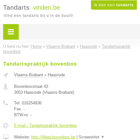
Ik ben een
tandarts
Tandarts
-vinden.be
Vind een tandarts bij u in de buurt!
U bent nu hier:
Home
»
Vlaams-Brabant
»
Haasrode
»
Tandartspraktijk
bovenbos
Tandartspraktijk bovenbos
Vlaams-Brabant
»
Haasrode
Bovenbosstraat 43
3053
Haasrode
(
Vlaams-Brabant
)
Tel:
016254936
Fax:
-
BTW-nr:
-
E-mail › Tandartspraktijk bovenbos
Website:
http://Www.bovenbos.be
|
Screenshot
▼