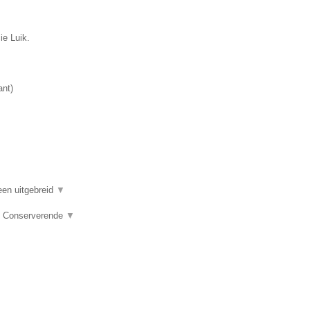
ie Luik.
ant
)
een uitgebreid
▼
e, Conserverende
▼