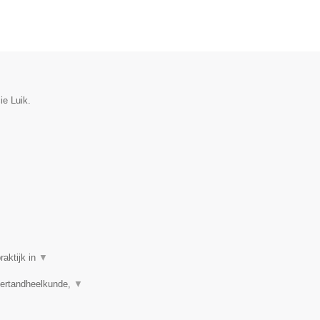
ie Luik.
raktijk in
▼
dertandheelkunde,
▼