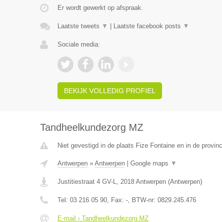
Er wordt gewerkt op afspraak.
Laatste tweets
▼
|
Laatste facebook posts
▼
Sociale media:
BEKIJK VOLLEDIG PROFIEL
Tandheelkundezorg MZ
Niet gevestigd in de plaats Fize Fontaine en in de provinc
Antwerpen
»
Antwerpen
|
Google maps
▼
Justitiestraat 4 GV-L
,
2018
Antwerpen
(
Antwerpen
)
Tel:
03 216 05 90
, Fax:
-
, BTW-nr:
0829.245.476
E-mail › Tandheelkundezorg MZ