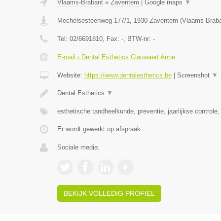
Vlaams-Brabant
»
Zaventem
|
Google maps
▼
Mechelsesteenweg 177/1
,
1930
Zaventem
(
Vlaams-Brab
Tel:
02/6691810
, Fax:
-
, BTW-nr:
-
E-mail › Dental Esthetics Clauwaert Anne
Website:
https://www.dentalesthetics.be
|
Screenshot
▼
Dental Esthetics
▼
esthetische tandheelkunde, preventie, jaarlijkse controle,
Er wordt gewerkt op afspraak.
Sociale media:
BEKIJK VOLLEDIG PROFIEL