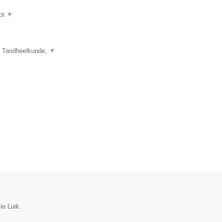
ot
▼
e Tandheelkunde,
▼
ie Luik.