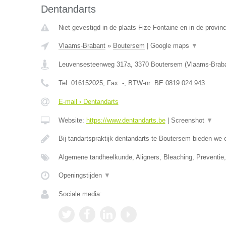
Dentandarts
Niet gevestigd in de plaats Fize Fontaine en in de provinc
Vlaams-Brabant
»
Boutersem
|
Google maps
▼
Leuvensesteenweg 317a
,
3370
Boutersem
(
Vlaams-Brab
Tel:
016152025
, Fax:
-
, BTW-nr:
BE 0819.024.943
E-mail › Dentandarts
Website:
https://www.dentandarts.be
|
Screenshot
▼
Bij tandartspraktijk dentandarts te Boutersem bieden we 
Algemene tandheelkunde, Aligners, Bleaching, Preventi
Openingstijden
▼
Sociale media: