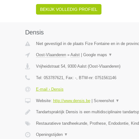
BEKIJK VOLLEDIG PROFIEL
Densis
Niet gevestigd in de plaats Fize Fontaine en in de provinc
Oost-Vlaanderen
»
Aalst
|
Google maps
▼
Vrijheidstraat 54
,
9300
Aalst
(
Oost-Vlaanderen
)
Tel:
053787621
, Fax:
-
, BTW-nr:
0751561146
E-mail › Densis
Website:
http://www.densis.be
|
Screenshot
▼
Tandartspraktijk Densis is een multidisciplinaire tandartsp
Restauratieve tandheekunde, Prothese, Endodontie, Kin
Openingstijden
▼