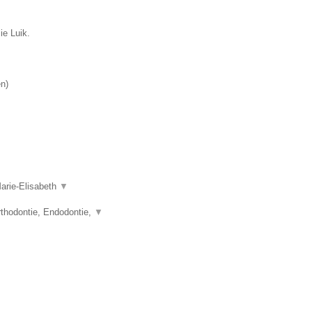
ie Luik.
en
)
Marie-Elisabeth
▼
thodontie, Endodontie,
▼