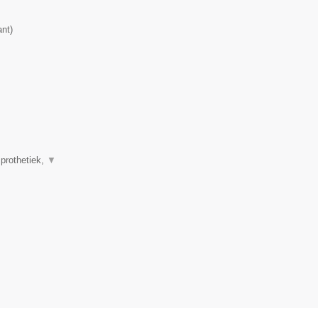
ant
)
 prothetiek,
▼