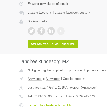
Er wordt gewerkt op afspraak.
Laatste tweets
▼
|
Laatste facebook posts
▼
Sociale media:
BEKIJK VOLLEDIG PROFIEL
Tandheelkundezorg MZ
Niet gevestigd in de plaats Eupen en in de provincie Luik
Antwerpen
»
Antwerpen
|
Google maps
▼
Justitiestraat 4 GV-L
,
2018
Antwerpen
(
Antwerpen
)
Tel:
03 216 05 90
, Fax:
-
, BTW-nr:
0829.245.476
E-mail › Tandheelkundezorg MZ