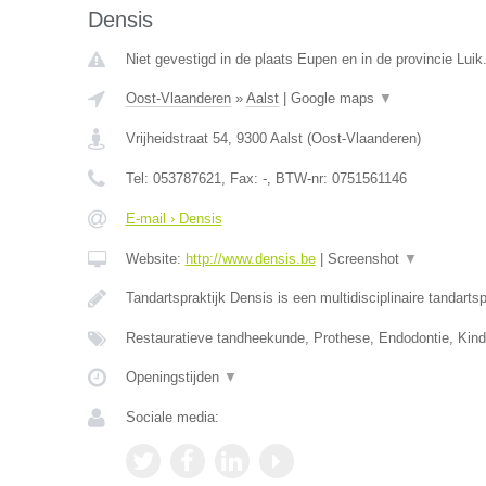
Densis
Niet gevestigd in de plaats Eupen en in de provincie Luik
Oost-Vlaanderen
»
Aalst
|
Google maps
▼
Vrijheidstraat 54
,
9300
Aalst
(
Oost-Vlaanderen
)
Tel:
053787621
, Fax:
-
, BTW-nr:
0751561146
E-mail › Densis
Website:
http://www.densis.be
|
Screenshot
▼
Tandartspraktijk Densis is een multidisciplinaire tandartsp
Restauratieve tandheekunde, Prothese, Endodontie, Kin
Openingstijden
▼
Sociale media: