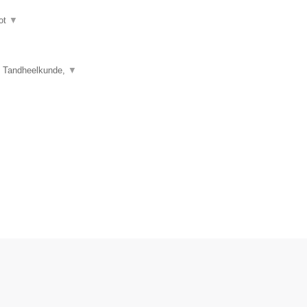
ot
▼
e Tandheelkunde,
▼
.