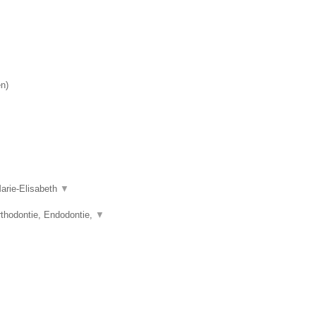
.
en
)
Marie-Elisabeth
▼
thodontie, Endodontie,
▼