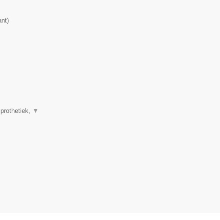
ant
)
 prothetiek,
▼