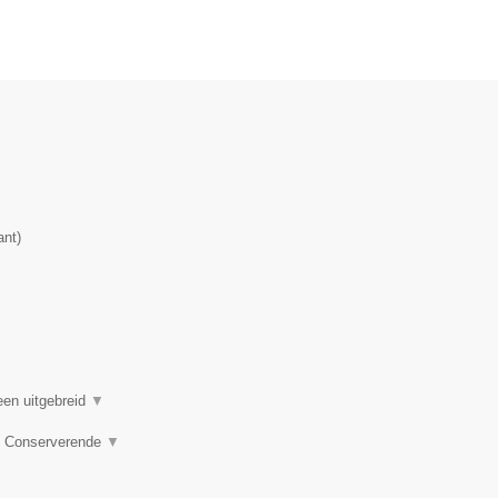
.
ant
)
een uitgebreid
▼
e, Conserverende
▼