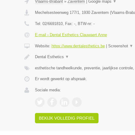
Vlaams-Brabant
»
Zaventem
|
Google maps
▼
Mechelsesteenweg 177/1
,
1930
Zaventem
(
Vlaams-Brab
Tel:
02/6691810
, Fax:
-
, BTW-nr:
-
E-mail › Dental Esthetics Clauwaert Anne
Website:
https://www.dentalesthetics.be
|
Screenshot
▼
Dental Esthetics
▼
esthetische tandheelkunde, preventie, jaarlijkse controle,
Er wordt gewerkt op afspraak.
Sociale media:
BEKIJK VOLLEDIG PROFIEL