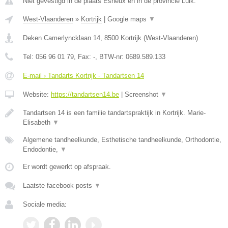
Niet gevestigd in de plaats Esneux en in de provincie Luik.
West-Vlaanderen
»
Kortrijk
|
Google maps
▼
Deken Camerlyncklaan 14
,
8500
Kortrijk
(
West-Vlaanderen
)
Tel:
056 96 01 79
, Fax:
-
, BTW-nr:
0689.589.133
E-mail › Tandarts Kortrijk - Tandartsen 14
Website:
https://tandartsen14.be
|
Screenshot
▼
Tandartsen 14 is een familie tandartspraktijk in Kortrijk. Marie-
Elisabeth
▼
Algemene tandheelkunde, Esthetische tandheelkunde, Orthodontie,
Endodontie,
▼
Er wordt gewerkt op afspraak.
Laatste facebook posts
▼
Sociale media: