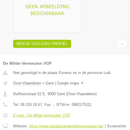
BEKIJK VOLLEDIG PROFIEL
De Wilde-Vermeulen VOF
Niet gevestigd in de plaats Esneux en in de provincie Luik.
Oost-Vlaanderen
»
Gent
|
Google maps
▼
Duifhuisstraat 52 E
,
9000
Gent
(
Oost-Vlaanderen
)
Tel:
09 220 18 67
, Fax:
-
, BTW-nr:
0882175111
E-mail › De Wilde-Vermeulen VOF
Website:
https://www.tandartsendewildevermeulen.be/
|
Screenshot