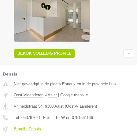
BEKIJK VOLLEDIG PROFIEL
Densis
Niet gevestigd in de plaats Esneux en in de provincie Luik.
Oost-Vlaanderen
»
Aalst
|
Google maps
▼
Vrijheidstraat 54
,
9300
Aalst
(
Oost-Vlaanderen
)
Tel:
053787621
, Fax:
-
, BTW-nr:
0751561146
E-mail › Densis