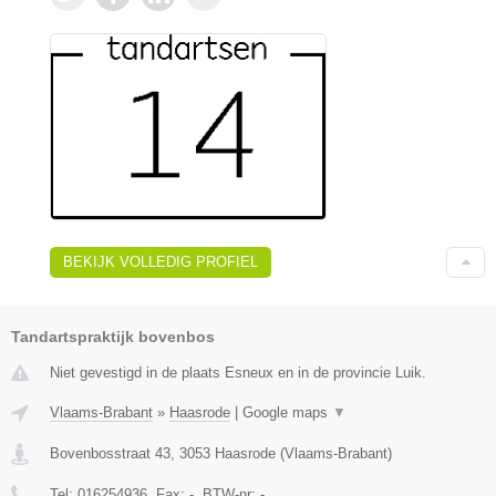
BEKIJK VOLLEDIG PROFIEL
Tandartspraktijk bovenbos
Niet gevestigd in de plaats Esneux en in de provincie Luik.
Vlaams-Brabant
»
Haasrode
|
Google maps
▼
Bovenbosstraat 43
,
3053
Haasrode
(
Vlaams-Brabant
)
Tel:
016254936
, Fax:
-
, BTW-nr:
-