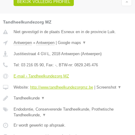
BEKIJK VOLLEDIG PROFIEL
Tandheelkundezorg MZ
Niet gevestigd in de plaats Esneux en in de provincie Luik.
Antwerpen
»
Antwerpen
|
Google maps
▼
Justitiestraat 4 GV-L
,
2018
Antwerpen
(
Antwerpen
)
Tel:
03 216 05 90
, Fax:
-
, BTW-nr:
0829.245.476
E-mail › Tandheelkundezorg MZ
Website:
http://www.tandheelkundezorgmz.be
|
Screenshot
▼
Tandheelkunde
▼
Endodontie, Conserverende Tandheelkunde, Prothetische
Tandheelkunde,
▼
Er wordt gewerkt op afspraak.