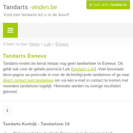
Ik ben een
tandarts
Tandarts
-vinden.be
Vind een tandarts bij u in de buurt!
U bent nu hier:
Home
»
Luik
»
Esneux
Tandarts Esneux
Tandarts-vinden.be bevat helaas nog geen
tandartsen in Esneux
. Dit
geldt ook voor de gehele provincie Luik (
tandarts Luik
). Voer bovenaan
deze pagina uw postcode in voor de dichtstbijzijnde tandartsen of ga naar
direct contact met tandartsen
om via één e-mail in contact te komen met
meerdere tandartsen tegelijk. Hieronder worden nu overige resultaten
getoond.
1
Tandarts Kortrijk - Tandartsen 14