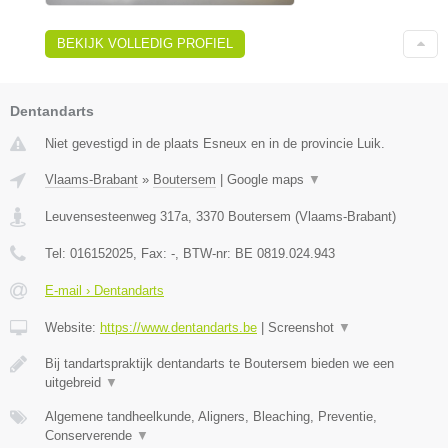
BEKIJK VOLLEDIG PROFIEL
Dentandarts
Niet gevestigd in de plaats Esneux en in de provincie Luik.
Vlaams-Brabant
»
Boutersem
|
Google maps
▼
Leuvensesteenweg 317a
,
3370
Boutersem
(
Vlaams-Brabant
)
Tel:
016152025
, Fax:
-
, BTW-nr:
BE 0819.024.943
E-mail › Dentandarts
Website:
https://www.dentandarts.be
|
Screenshot
▼
Bij tandartspraktijk dentandarts te Boutersem bieden we een
uitgebreid
▼
Algemene tandheelkunde, Aligners, Bleaching, Preventie,
Conserverende
▼