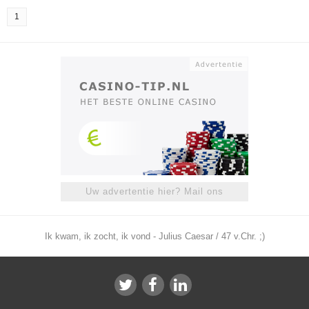
1
Uw advertentie hier? Mail ons
Ik kwam, ik zocht, ik vond - Julius Caesar / 47 v.Chr. ;)