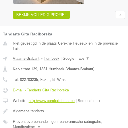
BEKIJK VOLLEDIG PROFIEL
Tandarts Gita Raciborska
Niet gevestigd in de plaats Cerexhe Heuseux en in de provincie
Luik.
Vlaams-Brabant
»
Humbeek
|
Google maps
▼
Kerkstraat 139
,
1851
Humbeek
(
Vlaams-Brabant
)
Tel:
022703235
, Fax:
-
, BTW-nr:
-
E-mail › Tandarts Gita Raciborska
Website:
http://www.comfortdental.be
|
Screenshot
▼
Algemene tandarts
Preventieve behandelingen, panoramische radiografie,
Mondhygiëne,
▼