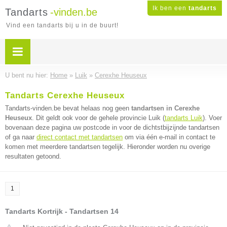
Ik ben een
tandarts
Tandarts
-vinden.be
Vind een tandarts bij u in de buurt!
U bent nu hier:
Home
»
Luik
»
Cerexhe Heuseux
Tandarts Cerexhe Heuseux
Tandarts-vinden.be bevat helaas nog geen
tandartsen in Cerexhe
Heuseux
. Dit geldt ook voor de gehele provincie Luik (
tandarts Luik
). Voer
bovenaan deze pagina uw postcode in voor de dichtstbijzijnde tandartsen
of ga naar
direct contact met tandartsen
om via één e-mail in contact te
komen met meerdere tandartsen tegelijk. Hieronder worden nu overige
resultaten getoond.
1
Tandarts Kortrijk - Tandartsen 14