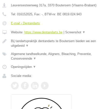
Leuvensesteenweg 317a
,
3370
Boutersem
(
Vlaams-Brabant
)
Tel:
016152025
, Fax:
-
, BTW-nr:
BE 0819.024.943
E-mail › Dentandarts
Website:
https://www.dentandarts.be
|
Screenshot
▼
Bij tandartspraktijk dentandarts te Boutersem bieden we een
uitgebreid
▼
Algemene tandheelkunde, Aligners, Bleaching, Preventie,
Conserverende
▼
Openingstijden
▼
Sociale media: