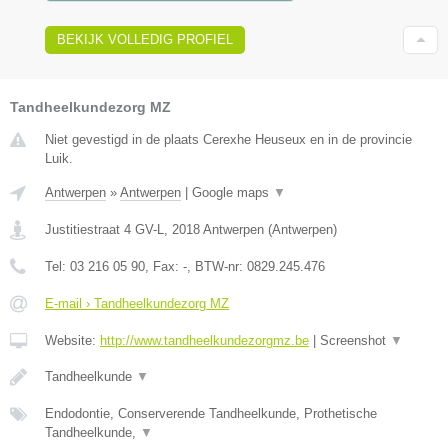
BEKIJK VOLLEDIG PROFIEL
Tandheelkundezorg MZ
Niet gevestigd in de plaats Cerexhe Heuseux en in de provincie
Luik.
Antwerpen
»
Antwerpen
|
Google maps
▼
Justitiestraat 4 GV-L
,
2018
Antwerpen
(
Antwerpen
)
Tel:
03 216 05 90
, Fax:
-
, BTW-nr:
0829.245.476
E-mail › Tandheelkundezorg MZ
Website:
http://www.tandheelkundezorgmz.be
|
Screenshot
▼
Tandheelkunde
▼
Endodontie, Conserverende Tandheelkunde, Prothetische
Tandheelkunde,
▼