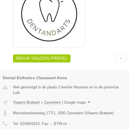
BEKIJK VOLLEDIG PROFIEL
Dental Esthetics Clauwaert Anne
Niet gevestigd in de plaats Cerexhe Heuseux en in de provincie
Luik.
Vlaams-Brabant
»
Zaventem
|
Google maps
▼
Mechelsesteenweg 177/1
,
1930
Zaventem
(
Vlaams-Brabant
)
Tel:
02/6691810
, Fax:
-
, BTW-nr:
-