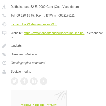
Duifhuisstraat 52 E
,
9000
Gent
(
Oost-Vlaanderen
)
Tel:
09 220 18 67
, Fax:
-
, BTW-nr:
0882175111
E-mail › De Wilde-Vermeulen VOF
Website:
https://www.tandartsendewildevermeulen.be/
|
Screenshot
▼
tandarts
Diensten onbekend
Openingstijden onbekend
Sociale media: