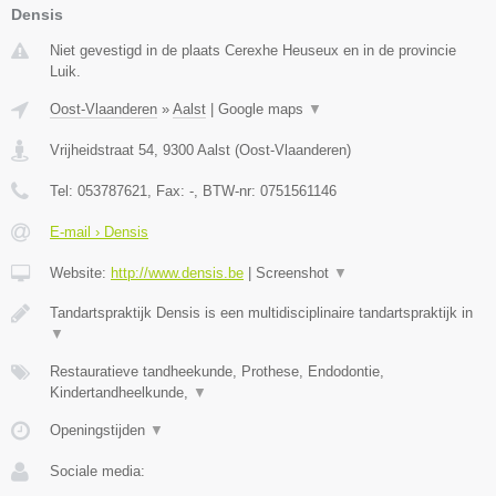
Densis
Niet gevestigd in de plaats Cerexhe Heuseux en in de provincie
Luik.
Oost-Vlaanderen
»
Aalst
|
Google maps
▼
Vrijheidstraat 54
,
9300
Aalst
(
Oost-Vlaanderen
)
Tel:
053787621
, Fax:
-
, BTW-nr:
0751561146
E-mail › Densis
Website:
http://www.densis.be
|
Screenshot
▼
Tandartspraktijk Densis is een multidisciplinaire tandartspraktijk in
▼
Restauratieve tandheekunde, Prothese, Endodontie,
Kindertandheelkunde,
▼
Openingstijden
▼
Sociale media: