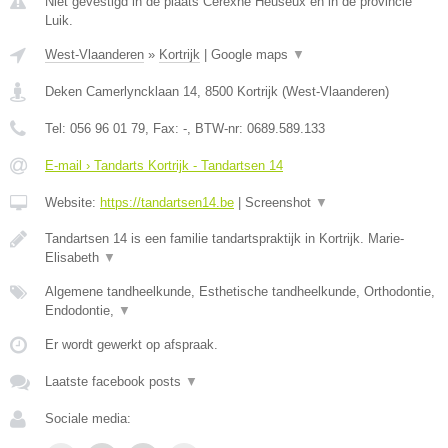
Niet gevestigd in de plaats Cerexhe Heuseux en in de provincie
Luik.
West-Vlaanderen
»
Kortrijk
|
Google maps
▼
Deken Camerlyncklaan 14
,
8500
Kortrijk
(
West-Vlaanderen
)
Tel:
056 96 01 79
, Fax:
-
, BTW-nr:
0689.589.133
E-mail › Tandarts Kortrijk - Tandartsen 14
Website:
https://tandartsen14.be
|
Screenshot
▼
Tandartsen 14 is een familie tandartspraktijk in Kortrijk. Marie-
Elisabeth
▼
Algemene tandheelkunde, Esthetische tandheelkunde, Orthodontie,
Endodontie,
▼
Er wordt gewerkt op afspraak.
Laatste facebook posts
▼
Sociale media: