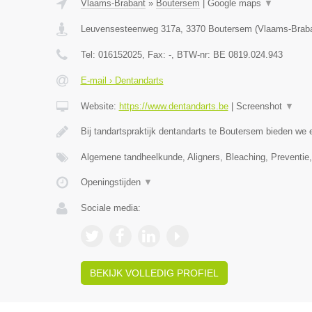
Vlaams-Brabant
»
Boutersem
|
Google maps
▼
Leuvensesteenweg 317a
,
3370
Boutersem
(
Vlaams-Brab
Tel:
016152025
, Fax:
-
, BTW-nr:
BE 0819.024.943
E-mail › Dentandarts
Website:
https://www.dentandarts.be
|
Screenshot
▼
Bij tandartspraktijk dentandarts te Boutersem bieden we 
Algemene tandheelkunde, Aligners, Bleaching, Preventi
Openingstijden
▼
Sociale media:
BEKIJK VOLLEDIG PROFIEL