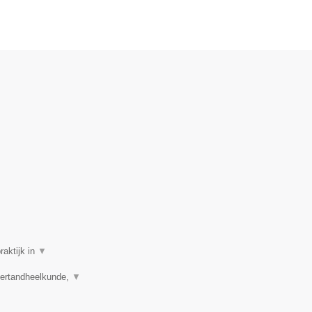
raktijk in
▼
dertandheelkunde,
▼