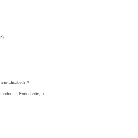
en
)
Marie-Elisabeth
▼
thodontie, Endodontie,
▼