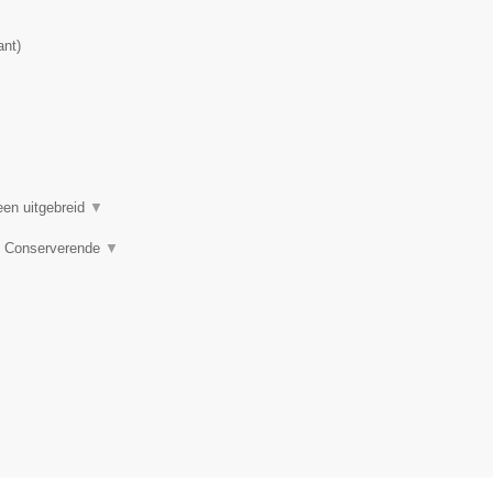
ant
)
een uitgebreid
▼
e, Conserverende
▼