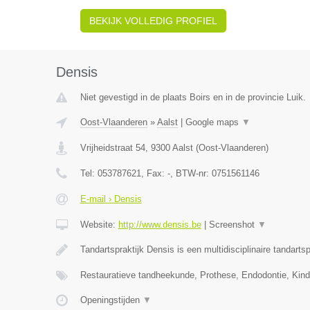
BEKIJK VOLLEDIG PROFIEL
Densis
Niet gevestigd in de plaats Boirs en in de provincie Luik.
Oost-Vlaanderen
»
Aalst
|
Google maps
▼
Vrijheidstraat 54
,
9300
Aalst
(
Oost-Vlaanderen
)
Tel:
053787621
, Fax:
-
, BTW-nr:
0751561146
E-mail › Densis
Website:
http://www.densis.be
|
Screenshot
▼
Tandartspraktijk Densis is een multidisciplinaire tandartsp
Restauratieve tandheekunde, Prothese, Endodontie, Kin
Openingstijden
▼