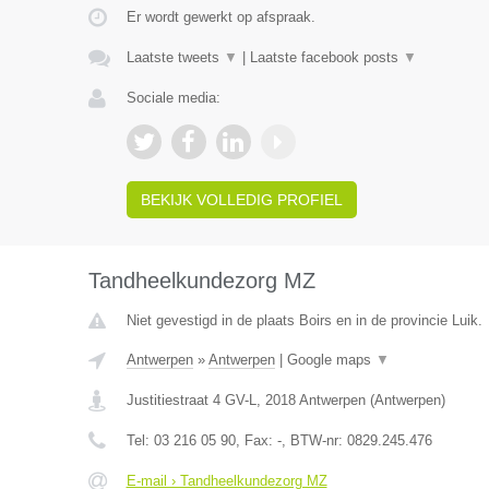
Er wordt gewerkt op afspraak.
Laatste tweets
▼
|
Laatste facebook posts
▼
Sociale media:
BEKIJK VOLLEDIG PROFIEL
Tandheelkundezorg MZ
Niet gevestigd in de plaats Boirs en in de provincie Luik.
Antwerpen
»
Antwerpen
|
Google maps
▼
Justitiestraat 4 GV-L
,
2018
Antwerpen
(
Antwerpen
)
Tel:
03 216 05 90
, Fax:
-
, BTW-nr:
0829.245.476
E-mail › Tandheelkundezorg MZ