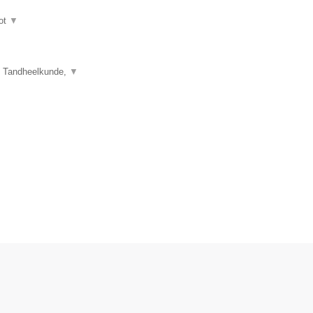
ot
▼
e Tandheelkunde,
▼