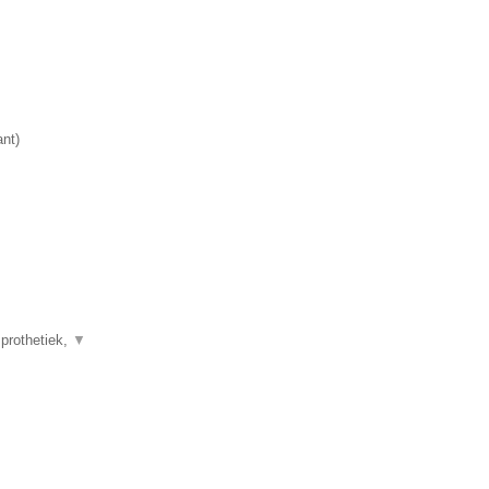
ant
)
 prothetiek,
▼