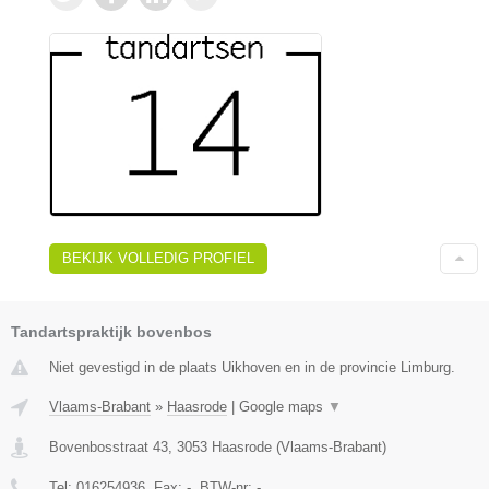
BEKIJK VOLLEDIG PROFIEL
Tandartspraktijk bovenbos
Niet gevestigd in de plaats Uikhoven en in de provincie Limburg.
Vlaams-Brabant
»
Haasrode
|
Google maps
▼
Bovenbosstraat 43
,
3053
Haasrode
(
Vlaams-Brabant
)
Tel:
016254936
, Fax:
-
, BTW-nr:
-