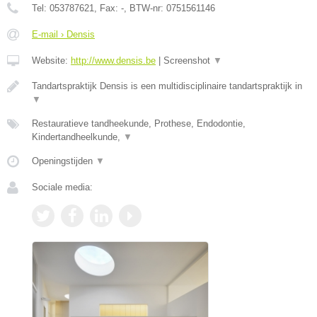
Tel:
053787621
, Fax:
-
, BTW-nr:
0751561146
E-mail › Densis
Website:
http://www.densis.be
|
Screenshot
▼
Tandartspraktijk Densis is een multidisciplinaire tandartspraktijk in
▼
Restauratieve tandheekunde, Prothese, Endodontie,
Kindertandheelkunde,
▼
Openingstijden
▼
Sociale media: