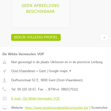
BEKIJK VOLLEDIG PROFIEL
De Wilde-Vermeulen VOF
Niet gevestigd in de plaats Uikhoven en in de provincie Limburg.
Oost-Vlaanderen
»
Gent
|
Google maps
▼
Duifhuisstraat 52 E
,
9000
Gent
(
Oost-Vlaanderen
)
Tel:
09 220 18 67
, Fax:
-
, BTW-nr:
0882175111
E-mail › De Wilde-Vermeulen VOF
Website:
https://www.tandartsendewildevermeulen.be/
|
Screenshot