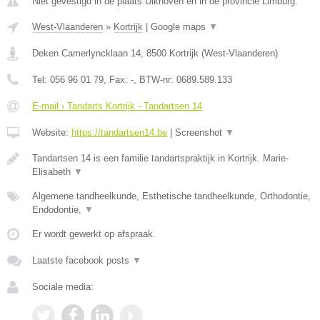
Niet gevestigd in de plaats Uikhoven en in de provincie Limburg.
West-Vlaanderen
»
Kortrijk
|
Google maps
▼
Deken Camerlyncklaan 14
,
8500
Kortrijk
(
West-Vlaanderen
)
Tel:
056 96 01 79
, Fax:
-
, BTW-nr:
0689.589.133
E-mail › Tandarts Kortrijk - Tandartsen 14
Website:
https://tandartsen14.be
|
Screenshot
▼
Tandartsen 14 is een familie tandartspraktijk in Kortrijk. Marie-
Elisabeth
▼
Algemene tandheelkunde, Esthetische tandheelkunde, Orthodontie,
Endodontie,
▼
Er wordt gewerkt op afspraak.
Laatste facebook posts
▼
Sociale media: