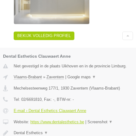
BEKIJK VOLLEDIG PROFIEL
Dental Esthetics Clauwaert Anne
Niet gevestigd in de plaats Uikhoven en in de provincie Limburg.
Vlaams-Brabant
»
Zaventem
|
Google maps
▼
Mechelsesteenweg 177/1
,
1930
Zaventem
(
Vlaams-Brabant
)
Tel:
02/6691810
, Fax:
-
, BTW-nr:
-
E-mail › Dental Esthetics Clauwaert Anne
Website:
https://www.dentalesthetics.be
|
Screenshot
▼
Dental Esthetics
▼