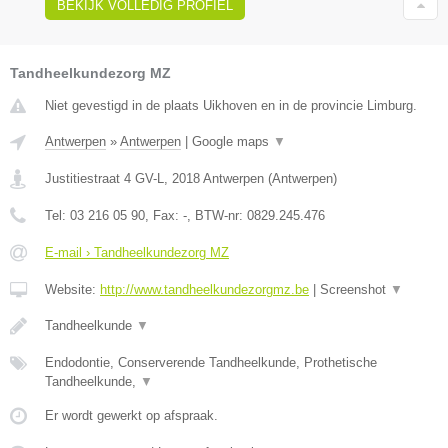
BEKIJK VOLLEDIG PROFIEL
Tandheelkundezorg MZ
Niet gevestigd in de plaats Uikhoven en in de provincie Limburg.
Antwerpen
»
Antwerpen
|
Google maps
▼
Justitiestraat 4 GV-L
,
2018
Antwerpen
(
Antwerpen
)
Tel:
03 216 05 90
, Fax:
-
, BTW-nr:
0829.245.476
E-mail › Tandheelkundezorg MZ
Website:
http://www.tandheelkundezorgmz.be
|
Screenshot
▼
Tandheelkunde
▼
Endodontie, Conserverende Tandheelkunde, Prothetische
Tandheelkunde,
▼
Er wordt gewerkt op afspraak.