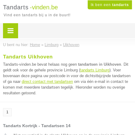
Ik ben een
tandarts
Tandarts
-vinden.be
Vind een tandarts bij u in de buurt!
U bent nu hier:
Home
»
Limburg
»
Uikhoven
Tandarts Uikhoven
Tandarts-vinden.be bevat helaas nog geen
tandartsen in Uikhoven
. Dit
geldt ook voor de gehele provincie Limburg (
tandarts Limburg
). Voer
bovenaan deze pagina uw postcode in voor de dichtstbijzijnde tandartsen
of ga naar
direct contact met tandartsen
om via één e-mail in contact te
komen met meerdere tandartsen tegelijk. Hieronder worden nu overige
resultaten getoond.
1
Tandarts Kortrijk - Tandartsen 14