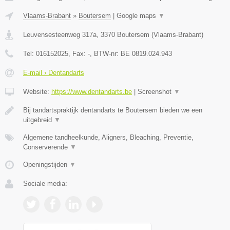
Vlaams-Brabant
»
Boutersem
|
Google maps
▼
Leuvensesteenweg 317a
,
3370
Boutersem
(
Vlaams-Brabant
)
Tel:
016152025
, Fax:
-
, BTW-nr:
BE 0819.024.943
E-mail › Dentandarts
Website:
https://www.dentandarts.be
|
Screenshot
▼
Bij tandartspraktijk dentandarts te Boutersem bieden we een
uitgebreid
▼
Algemene tandheelkunde, Aligners, Bleaching, Preventie,
Conserverende
▼
Openingstijden
▼
Sociale media: