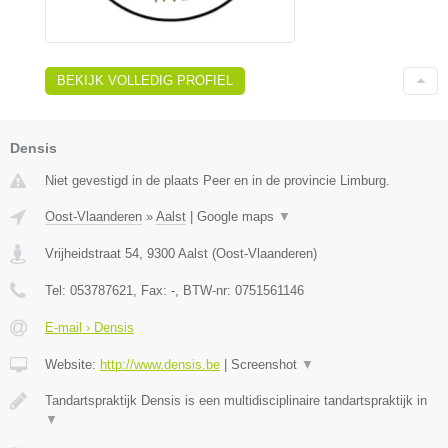
BEKIJK VOLLEDIG PROFIEL
Densis
Niet gevestigd in de plaats Peer en in de provincie Limburg.
Oost-Vlaanderen
»
Aalst
|
Google maps
▼
Vrijheidstraat 54
,
9300
Aalst
(
Oost-Vlaanderen
)
Tel:
053787621
, Fax:
-
, BTW-nr:
0751561146
E-mail › Densis
Website:
http://www.densis.be
|
Screenshot
▼
Tandartspraktijk Densis is een multidisciplinaire tandartspraktijk in
▼