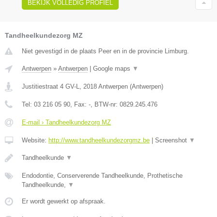
BEKIJK VOLLEDIG PROFIEL
Tandheelkundezorg MZ
Niet gevestigd in de plaats Peer en in de provincie Limburg.
Antwerpen
»
Antwerpen
|
Google maps
▼
Justitiestraat 4 GV-L
,
2018
Antwerpen
(
Antwerpen
)
Tel:
03 216 05 90
, Fax:
-
, BTW-nr:
0829.245.476
E-mail › Tandheelkundezorg MZ
Website:
http://www.tandheelkundezorgmz.be
|
Screenshot
▼
Tandheelkunde
▼
Endodontie, Conserverende Tandheelkunde, Prothetische
Tandheelkunde,
▼
Er wordt gewerkt op afspraak.