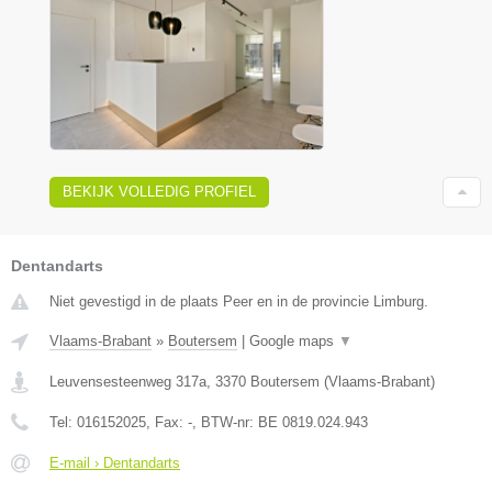
BEKIJK VOLLEDIG PROFIEL
Dentandarts
Niet gevestigd in de plaats Peer en in de provincie Limburg.
Vlaams-Brabant
»
Boutersem
|
Google maps
▼
Leuvensesteenweg 317a
,
3370
Boutersem
(
Vlaams-Brabant
)
Tel:
016152025
, Fax:
-
, BTW-nr:
BE 0819.024.943
E-mail › Dentandarts