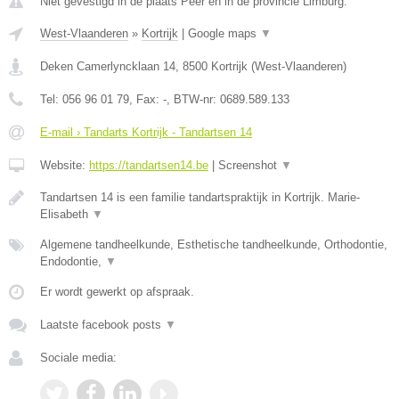
Niet gevestigd in de plaats Peer en in de provincie Limburg.
West-Vlaanderen
»
Kortrijk
|
Google maps
▼
Deken Camerlyncklaan 14
,
8500
Kortrijk
(
West-Vlaanderen
)
Tel:
056 96 01 79
, Fax:
-
, BTW-nr:
0689.589.133
E-mail › Tandarts Kortrijk - Tandartsen 14
Website:
https://tandartsen14.be
|
Screenshot
▼
Tandartsen 14 is een familie tandartspraktijk in Kortrijk. Marie-
Elisabeth
▼
Algemene tandheelkunde, Esthetische tandheelkunde, Orthodontie,
Endodontie,
▼
Er wordt gewerkt op afspraak.
Laatste facebook posts
▼
Sociale media: