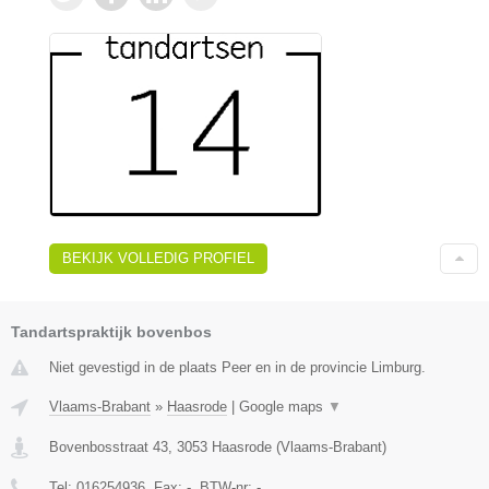
BEKIJK VOLLEDIG PROFIEL
Tandartspraktijk bovenbos
Niet gevestigd in de plaats Peer en in de provincie Limburg.
Vlaams-Brabant
»
Haasrode
|
Google maps
▼
Bovenbosstraat 43
,
3053
Haasrode
(
Vlaams-Brabant
)
Tel:
016254936
, Fax:
-
, BTW-nr:
-