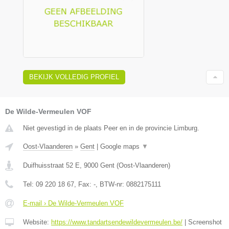
BEKIJK VOLLEDIG PROFIEL
De Wilde-Vermeulen VOF
Niet gevestigd in de plaats Peer en in de provincie Limburg.
Oost-Vlaanderen
»
Gent
|
Google maps
▼
Duifhuisstraat 52 E
,
9000
Gent
(
Oost-Vlaanderen
)
Tel:
09 220 18 67
, Fax:
-
, BTW-nr:
0882175111
E-mail › De Wilde-Vermeulen VOF
Website:
https://www.tandartsendewildevermeulen.be/
|
Screenshot