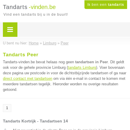
Ik ben een
tandarts
Tandarts
-vinden.be
Vind een tandarts bij u in de buurt!
U bent nu hier:
Home
»
Limburg
»
Peer
Tandarts Peer
Tandarts-vinden.be bevat helaas nog geen
tandartsen in Peer
. Dit geldt
ook voor de gehele provincie Limburg (
tandarts Limburg
). Voer bovenaan
deze pagina uw postcode in voor de dichtstbijzijnde tandartsen of ga naar
direct contact met tandartsen
om via één e-mail in contact te komen met
meerdere tandartsen tegelijk. Hieronder worden nu overige resultaten
getoond.
1
Tandarts Kortrijk - Tandartsen 14