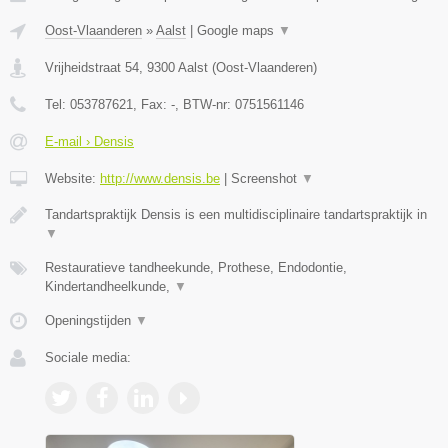
Oost-Vlaanderen
»
Aalst
|
Google maps
▼
Vrijheidstraat 54
,
9300
Aalst
(
Oost-Vlaanderen
)
Tel:
053787621
, Fax:
-
, BTW-nr:
0751561146
E-mail › Densis
Website:
http://www.densis.be
|
Screenshot
▼
Tandartspraktijk Densis is een multidisciplinaire tandartspraktijk in
▼
Restauratieve tandheekunde, Prothese, Endodontie,
Kindertandheelkunde,
▼
Openingstijden
▼
Sociale media: