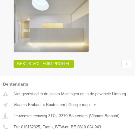
BEKIJK VOLLEDIG PROFIEL
Dentandarts
Niet gevestigd in de plaats Moelingen en in de provincie Limburg.
Vlaams-Brabant
»
Boutersem
|
Google maps
▼
Leuvensesteenweg 317a
,
3370
Boutersem
(
Vlaams-Brabant
)
Tel:
016152025
, Fax:
-
, BTW-nr:
BE 0819.024.943