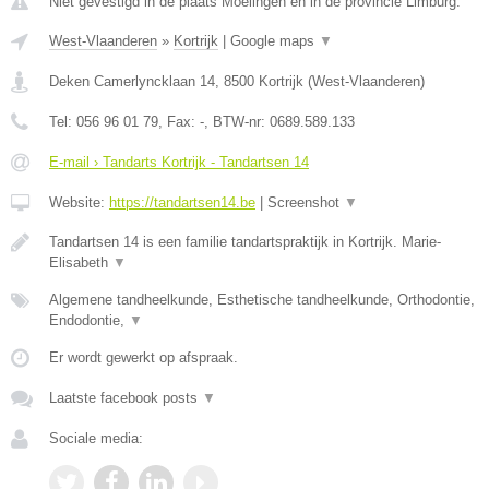
Niet gevestigd in de plaats Moelingen en in de provincie Limburg.
West-Vlaanderen
»
Kortrijk
|
Google maps
▼
Deken Camerlyncklaan 14
,
8500
Kortrijk
(
West-Vlaanderen
)
Tel:
056 96 01 79
, Fax:
-
, BTW-nr:
0689.589.133
E-mail › Tandarts Kortrijk - Tandartsen 14
Website:
https://tandartsen14.be
|
Screenshot
▼
Tandartsen 14 is een familie tandartspraktijk in Kortrijk. Marie-
Elisabeth
▼
Algemene tandheelkunde, Esthetische tandheelkunde, Orthodontie,
Endodontie,
▼
Er wordt gewerkt op afspraak.
Laatste facebook posts
▼
Sociale media: