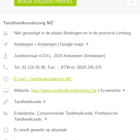
BEKIJK VOLLEDIG PROFIEL
Tandheelkundezorg MZ
Niet gevestigd in de plaats Moelingen en in de provincie Limburg.
Antwerpen
»
Antwerpen
|
Google maps
▼
Justitiestraat 4 GV-L
,
2018
Antwerpen
(
Antwerpen
)
Tel:
03 216 05 90
, Fax:
-
, BTW-nr:
0829.245.476
E-mail › Tandheelkundezorg MZ
Website:
http://www.tandheelkundezorgmz.be
|
Screenshot
▼
Tandheelkunde
▼
Endodontie, Conserverende Tandheelkunde, Prothetische
Tandheelkunde,
▼
Er wordt gewerkt op afspraak.