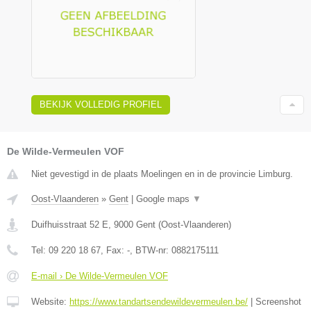
BEKIJK VOLLEDIG PROFIEL
De Wilde-Vermeulen VOF
Niet gevestigd in de plaats Moelingen en in de provincie Limburg.
Oost-Vlaanderen
»
Gent
|
Google maps
▼
Duifhuisstraat 52 E
,
9000
Gent
(
Oost-Vlaanderen
)
Tel:
09 220 18 67
, Fax:
-
, BTW-nr:
0882175111
E-mail › De Wilde-Vermeulen VOF
Website:
https://www.tandartsendewildevermeulen.be/
|
Screenshot