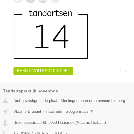
BEKIJK VOLLEDIG PROFIEL
Tandartspraktijk bovenbos
Niet gevestigd in de plaats Moelingen en in de provincie Limburg.
Vlaams-Brabant
»
Haasrode
|
Google maps
▼
Bovenbosstraat 43
,
3053
Haasrode
(
Vlaams-Brabant
)
Tel:
016254936
, Fax:
-
, BTW-nr:
-