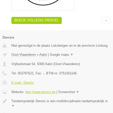
BEKIJK VOLLEDIG PROFIEL
Densis
Niet gevestigd in de plaats Loksbergen en in de provincie Limburg.
Oost-Vlaanderen
»
Aalst
|
Google maps
▼
Vrijheidstraat 54
,
9300
Aalst
(
Oost-Vlaanderen
)
Tel:
053787621
, Fax:
-
, BTW-nr:
0751561146
E-mail › Densis
Website:
http://www.densis.be
|
Screenshot
▼
Tandartspraktijk Densis is een multidisciplinaire tandartspraktijk in
▼