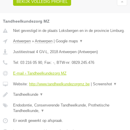
BEKIJK VOLLEDIG PROFIEL
Tandheelkundezorg MZ
Niet gevestigd in de plaats Loksbergen en in de provincie Limburg.
Antwerpen
»
Antwerpen
|
Google maps
▼
Justitiestraat 4 GV-L
,
2018
Antwerpen
(
Antwerpen
)
Tel:
03 216 05 90
, Fax:
-
, BTW-nr:
0829.245.476
E-mail › Tandheelkundezorg MZ
Website:
http://www.tandheelkundezorgmz.be
|
Screenshot
▼
Tandheelkunde
▼
Endodontie, Conserverende Tandheelkunde, Prothetische
Tandheelkunde,
▼
Er wordt gewerkt op afspraak.