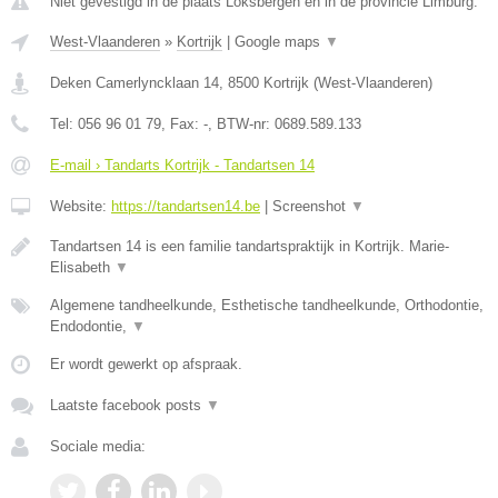
Niet gevestigd in de plaats Loksbergen en in de provincie Limburg.
West-Vlaanderen
»
Kortrijk
|
Google maps
▼
Deken Camerlyncklaan 14
,
8500
Kortrijk
(
West-Vlaanderen
)
Tel:
056 96 01 79
, Fax:
-
, BTW-nr:
0689.589.133
E-mail › Tandarts Kortrijk - Tandartsen 14
Website:
https://tandartsen14.be
|
Screenshot
▼
Tandartsen 14 is een familie tandartspraktijk in Kortrijk. Marie-
Elisabeth
▼
Algemene tandheelkunde, Esthetische tandheelkunde, Orthodontie,
Endodontie,
▼
Er wordt gewerkt op afspraak.
Laatste facebook posts
▼
Sociale media: