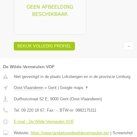
BEKIJK VOLLEDIG PROFIEL
De Wilde-Vermeulen VOF
Niet gevestigd in de plaats Loksbergen en in de provincie Limburg.
Oost-Vlaanderen
»
Gent
|
Google maps
▼
Duifhuisstraat 52 E
,
9000
Gent
(
Oost-Vlaanderen
)
Tel:
09 220 18 67
, Fax:
-
, BTW-nr:
0882175111
E-mail › De Wilde-Vermeulen VOF
Website:
https://www.tandartsendewildevermeulen.be/
|
Screenshot