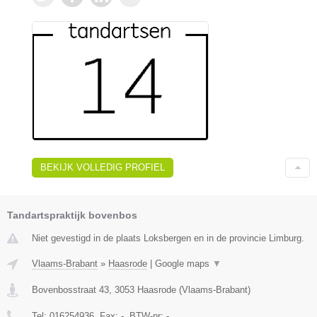
BEKIJK VOLLEDIG PROFIEL
Tandartspraktijk bovenbos
Niet gevestigd in de plaats Loksbergen en in de provincie Limburg.
Vlaams-Brabant
»
Haasrode
|
Google maps
▼
Bovenbosstraat 43
,
3053
Haasrode
(
Vlaams-Brabant
)
Tel:
016254936
, Fax:
-
, BTW-nr:
-