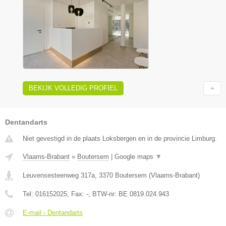
BEKIJK VOLLEDIG PROFIEL
Dentandarts
Niet gevestigd in de plaats Loksbergen en in de provincie Limburg.
Vlaams-Brabant
»
Boutersem
|
Google maps
▼
Leuvensesteenweg 317a
,
3370
Boutersem
(
Vlaams-Brabant
)
Tel:
016152025
, Fax:
-
, BTW-nr:
BE 0819.024.943
E-mail › Dentandarts