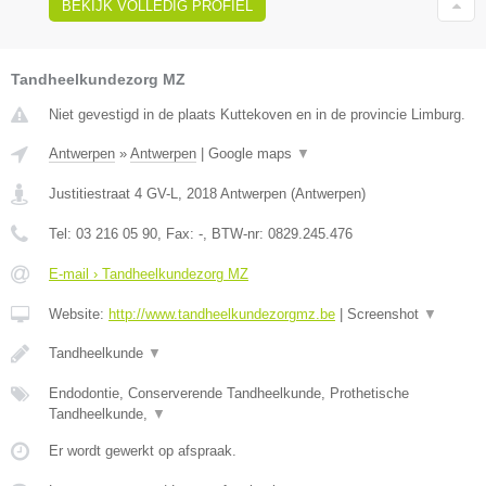
BEKIJK VOLLEDIG PROFIEL
Tandheelkundezorg MZ
Niet gevestigd in de plaats Kuttekoven en in de provincie Limburg.
Antwerpen
»
Antwerpen
|
Google maps
▼
Justitiestraat 4 GV-L
,
2018
Antwerpen
(
Antwerpen
)
Tel:
03 216 05 90
, Fax:
-
, BTW-nr:
0829.245.476
E-mail › Tandheelkundezorg MZ
Website:
http://www.tandheelkundezorgmz.be
|
Screenshot
▼
Tandheelkunde
▼
Endodontie, Conserverende Tandheelkunde, Prothetische
Tandheelkunde,
▼
Er wordt gewerkt op afspraak.