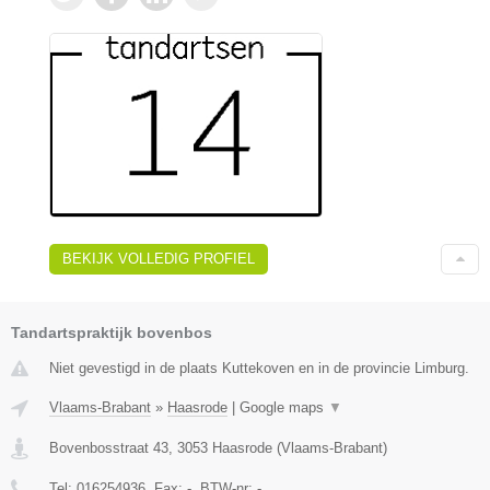
BEKIJK VOLLEDIG PROFIEL
Tandartspraktijk bovenbos
Niet gevestigd in de plaats Kuttekoven en in de provincie Limburg.
Vlaams-Brabant
»
Haasrode
|
Google maps
▼
Bovenbosstraat 43
,
3053
Haasrode
(
Vlaams-Brabant
)
Tel:
016254936
, Fax:
-
, BTW-nr:
-