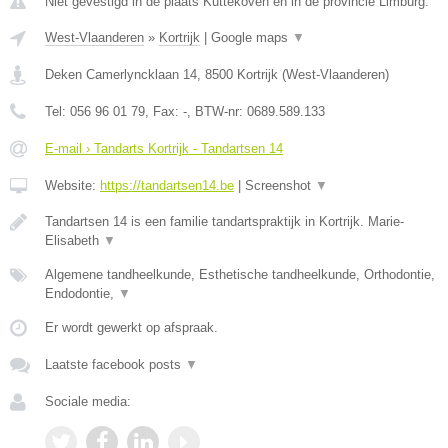
Niet gevestigd in de plaats Kuttekoven en in de provincie Limburg.
West-Vlaanderen
»
Kortrijk
|
Google maps
▼
Deken Camerlyncklaan 14
,
8500
Kortrijk
(
West-Vlaanderen
)
Tel:
056 96 01 79
, Fax:
-
, BTW-nr:
0689.589.133
E-mail › Tandarts Kortrijk - Tandartsen 14
Website:
https://tandartsen14.be
|
Screenshot
▼
Tandartsen 14 is een familie tandartspraktijk in Kortrijk. Marie-
Elisabeth
▼
Algemene tandheelkunde, Esthetische tandheelkunde, Orthodontie,
Endodontie,
▼
Er wordt gewerkt op afspraak.
Laatste facebook posts
▼
Sociale media: