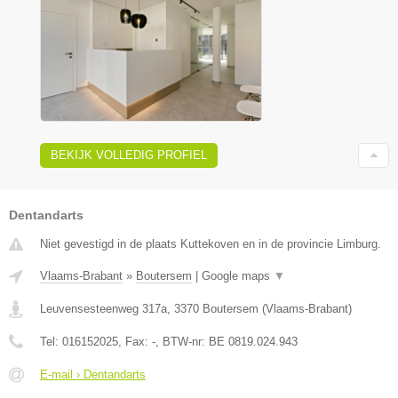
BEKIJK VOLLEDIG PROFIEL
Dentandarts
Niet gevestigd in de plaats Kuttekoven en in de provincie Limburg.
Vlaams-Brabant
»
Boutersem
|
Google maps
▼
Leuvensesteenweg 317a
,
3370
Boutersem
(
Vlaams-Brabant
)
Tel:
016152025
, Fax:
-
, BTW-nr:
BE 0819.024.943
E-mail › Dentandarts