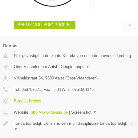
BEKIJK VOLLEDIG PROFIEL
Densis
Niet gevestigd in de plaats Kuttekoven en in de provincie Limburg.
Oost-Vlaanderen
»
Aalst
|
Google maps
▼
Vrijheidstraat 54
,
9300
Aalst
(
Oost-Vlaanderen
)
Tel:
053787621
, Fax:
-
, BTW-nr:
0751561146
E-mail › Densis
Website:
http://www.densis.be
|
Screenshot
▼
Tandartspraktijk Densis is een multidisciplinaire tandartspraktijk in
▼