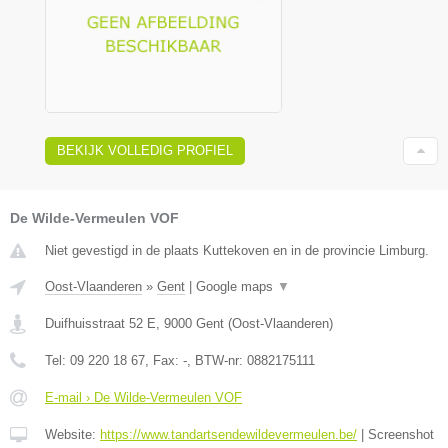
BEKIJK VOLLEDIG PROFIEL
De Wilde-Vermeulen VOF
Niet gevestigd in de plaats Kuttekoven en in de provincie Limburg.
Oost-Vlaanderen
»
Gent
|
Google maps
▼
Duifhuisstraat 52 E
,
9000
Gent
(
Oost-Vlaanderen
)
Tel:
09 220 18 67
, Fax:
-
, BTW-nr:
0882175111
E-mail › De Wilde-Vermeulen VOF
Website:
https://www.tandartsendewildevermeulen.be/
|
Screenshot