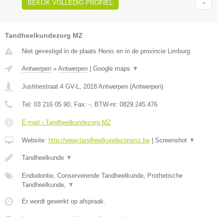
BEKIJK VOLLEDIG PROFIEL
Tandheelkundezorg MZ
Niet gevestigd in de plaats Henis en in de provincie Limburg.
Antwerpen
»
Antwerpen
|
Google maps
▼
Justitiestraat 4 GV-L
,
2018
Antwerpen
(
Antwerpen
)
Tel:
03 216 05 90
, Fax:
-
, BTW-nr:
0829.245.476
E-mail › Tandheelkundezorg MZ
Website:
http://www.tandheelkundezorgmz.be
|
Screenshot
▼
Tandheelkunde
▼
Endodontie, Conserverende Tandheelkunde, Prothetische
Tandheelkunde,
▼
Er wordt gewerkt op afspraak.