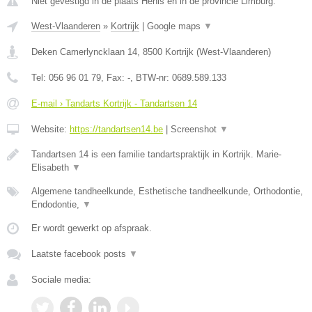
Niet gevestigd in de plaats Henis en in de provincie Limburg.
West-Vlaanderen
»
Kortrijk
|
Google maps
▼
Deken Camerlyncklaan 14
,
8500
Kortrijk
(
West-Vlaanderen
)
Tel:
056 96 01 79
, Fax:
-
, BTW-nr:
0689.589.133
E-mail › Tandarts Kortrijk - Tandartsen 14
Website:
https://tandartsen14.be
|
Screenshot
▼
Tandartsen 14 is een familie tandartspraktijk in Kortrijk. Marie-
Elisabeth
▼
Algemene tandheelkunde, Esthetische tandheelkunde, Orthodontie,
Endodontie,
▼
Er wordt gewerkt op afspraak.
Laatste facebook posts
▼
Sociale media: