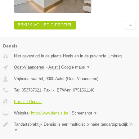
BEKIJK VOLLEDIG PROFIEL
Densis
Niet gevestigd in de plaats Henis en in de provincie Limburg.
Oost-Vlaanderen
»
Aalst
|
Google maps
▼
Vrijheidstraat 54
,
9300
Aalst
(
Oost-Vlaanderen
)
Tel:
053787621
, Fax:
-
, BTW-nr:
0751561146
E-mail › Densis
Website:
http://www.densis.be
|
Screenshot
▼
Tandartspraktijk Densis is een multidisciplinaire tandartspraktijk in
▼