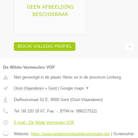
BEKIJK VOLLEDIG PROFIEL
De Wilde-Vermeulen VOF
Niet gevestigd in de plaats Henis en in de provincie Limburg.
Oost-Vlaanderen
»
Gent
|
Google maps
▼
Duifhuisstraat 52 E
,
9000
Gent
(
Oost-Vlaanderen
)
Tel:
09 220 18 67
, Fax:
-
, BTW-nr:
0882175111
E-mail › De Wilde-Vermeulen VOF
Website:
https://www.tandartsendewildevermeulen.be/
|
Screenshot