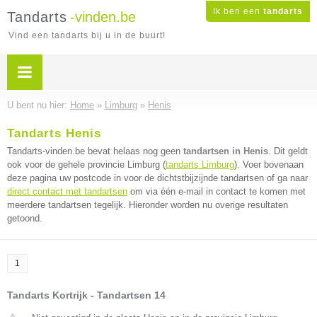
Ik ben een
tandarts
Tandarts
-vinden.be
Vind een tandarts bij u in de buurt!
U bent nu hier:
Home
»
Limburg
»
Henis
Tandarts Henis
Tandarts-vinden.be bevat helaas nog geen
tandartsen in Henis
. Dit geldt
ook voor de gehele provincie Limburg (
tandarts Limburg
). Voer bovenaan
deze pagina uw postcode in voor de dichtstbijzijnde tandartsen of ga naar
direct contact met tandartsen
om via één e-mail in contact te komen met
meerdere tandartsen tegelijk. Hieronder worden nu overige resultaten
getoond.
1
Tandarts Kortrijk - Tandartsen 14