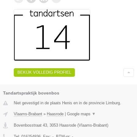
BEKIJK VOLLEDIG PROFIEL
Tandartspraktijk bovenbos
Niet gevestigd in de plaats Henis en in de provincie Limburg.
Vlaams-Brabant
»
Haasrode
|
Google maps
▼
Bovenbosstraat 43
,
3053
Haasrode
(
Vlaams-Brabant
)
Tel:
016254936
, Fax:
-
, BTW-nr:
-