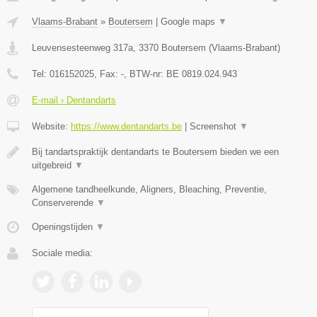
Vlaams-Brabant
»
Boutersem
|
Google maps
▼
Leuvensesteenweg 317a
,
3370
Boutersem
(
Vlaams-Brabant
)
Tel:
016152025
, Fax:
-
, BTW-nr:
BE 0819.024.943
E-mail › Dentandarts
Website:
https://www.dentandarts.be
|
Screenshot
▼
Bij tandartspraktijk dentandarts te Boutersem bieden we een
uitgebreid
▼
Algemene tandheelkunde, Aligners, Bleaching, Preventie,
Conserverende
▼
Openingstijden
▼
Sociale media: