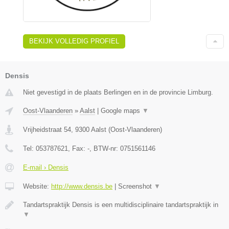
BEKIJK VOLLEDIG PROFIEL
Densis
Niet gevestigd in de plaats Berlingen en in de provincie Limburg.
Oost-Vlaanderen
»
Aalst
|
Google maps
▼
Vrijheidstraat 54
,
9300
Aalst
(
Oost-Vlaanderen
)
Tel:
053787621
, Fax:
-
, BTW-nr:
0751561146
E-mail › Densis
Website:
http://www.densis.be
|
Screenshot
▼
Tandartspraktijk Densis is een multidisciplinaire tandartspraktijk in
▼