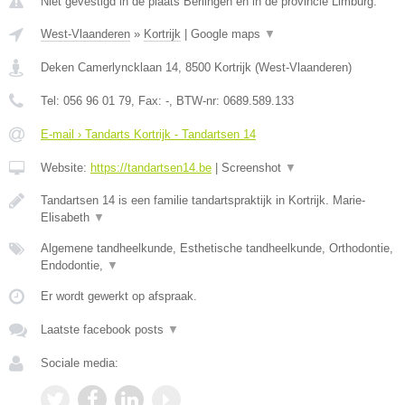
Niet gevestigd in de plaats Berlingen en in de provincie Limburg.
West-Vlaanderen
»
Kortrijk
|
Google maps
▼
Deken Camerlyncklaan 14
,
8500
Kortrijk
(
West-Vlaanderen
)
Tel:
056 96 01 79
, Fax:
-
, BTW-nr:
0689.589.133
E-mail › Tandarts Kortrijk - Tandartsen 14
Website:
https://tandartsen14.be
|
Screenshot
▼
Tandartsen 14 is een familie tandartspraktijk in Kortrijk. Marie-
Elisabeth
▼
Algemene tandheelkunde, Esthetische tandheelkunde, Orthodontie,
Endodontie,
▼
Er wordt gewerkt op afspraak.
Laatste facebook posts
▼
Sociale media: