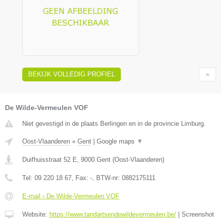
BEKIJK VOLLEDIG PROFIEL
De Wilde-Vermeulen VOF
Niet gevestigd in de plaats Berlingen en in de provincie Limburg.
Oost-Vlaanderen
»
Gent
|
Google maps
▼
Duifhuisstraat 52 E
,
9000
Gent
(
Oost-Vlaanderen
)
Tel:
09 220 18 67
, Fax:
-
, BTW-nr:
0882175111
E-mail › De Wilde-Vermeulen VOF
Website:
https://www.tandartsendewildevermeulen.be/
|
Screenshot