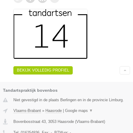
BEKIJK VOLLEDIG PROFIEL
Tandartspraktijk bovenbos
Niet gevestigd in de plaats Berlingen en in de provincie Limburg.
Vlaams-Brabant
»
Haasrode
|
Google maps
▼
Bovenbosstraat 43
,
3053
Haasrode
(
Vlaams-Brabant
)
Tel:
016254936
, Fax:
-
, BTW-nr:
-