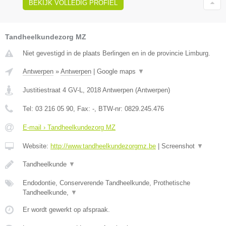
BEKIJK VOLLEDIG PROFIEL
Tandheelkundezorg MZ
Niet gevestigd in de plaats Berlingen en in de provincie Limburg.
Antwerpen
»
Antwerpen
|
Google maps
▼
Justitiestraat 4 GV-L
,
2018
Antwerpen
(
Antwerpen
)
Tel:
03 216 05 90
, Fax:
-
, BTW-nr:
0829.245.476
E-mail › Tandheelkundezorg MZ
Website:
http://www.tandheelkundezorgmz.be
|
Screenshot
▼
Tandheelkunde
▼
Endodontie, Conserverende Tandheelkunde, Prothetische
Tandheelkunde,
▼
Er wordt gewerkt op afspraak.