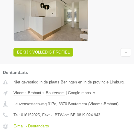
BEKIJK VOLLEDIG PROFIEL
Dentandarts
Niet gevestigd in de plaats Berlingen en in de provincie Limburg.
Vlaams-Brabant
»
Boutersem
|
Google maps
▼
Leuvensesteenweg 317a
,
3370
Boutersem
(
Vlaams-Brabant
)
Tel:
016152025
, Fax:
-
, BTW-nr:
BE 0819.024.943
E-mail › Dentandarts