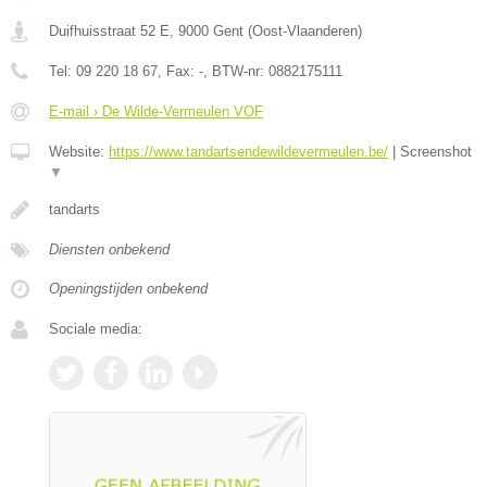
Duifhuisstraat 52 E
,
9000
Gent
(
Oost-Vlaanderen
)
Tel:
09 220 18 67
, Fax:
-
, BTW-nr:
0882175111
E-mail › De Wilde-Vermeulen VOF
Website:
https://www.tandartsendewildevermeulen.be/
|
Screenshot
▼
tandarts
Diensten onbekend
Openingstijden onbekend
Sociale media: