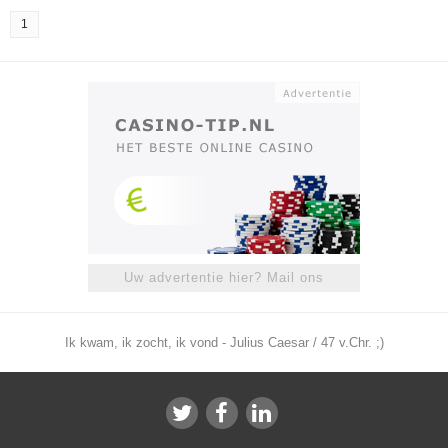
1
Uw advertentie hier? Mail ons
Ik kwam, ik zocht, ik vond - Julius Caesar / 47 v.Chr. ;)