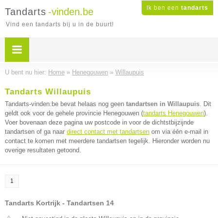
Ik ben een
tandarts
Tandarts
-vinden.be
Vind een tandarts bij u in de buurt!
U bent nu hier:
Home
»
Henegouwen
»
Willaupuis
Tandarts Willaupuis
Tandarts-vinden.be bevat helaas nog geen
tandartsen in Willaupuis
. Dit
geldt ook voor de gehele provincie Henegouwen (
tandarts Henegouwen
).
Voer bovenaan deze pagina uw postcode in voor de dichtstbijzijnde
tandartsen of ga naar
direct contact met tandartsen
om via één e-mail in
contact te komen met meerdere tandartsen tegelijk. Hieronder worden nu
overige resultaten getoond.
1
Tandarts Kortrijk - Tandartsen 14