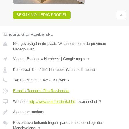
BEKIJK VOLLEDIG PROFIEL
Tandarts Gita Raciborska
Niet gevestigd in de plaats Willaupuis en in de provincie
Henegouwen.
Vlaams-Brabant
»
Humbeek
|
Google maps
▼
Kerkstraat 139
,
1851
Humbeek
(
Vlaams-Brabant
)
Tel:
022703235
, Fax:
-
, BTW-nr:
-
E-mail › Tandarts Gita Raciborska
Website:
http://www.comfortdental.be
|
Screenshot
▼
Algemene tandarts
Preventieve behandelingen, panoramische radiografie,
Mondhygiëne,
▼