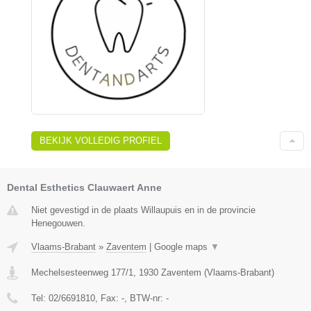
BEKIJK VOLLEDIG PROFIEL
Dental Esthetics Clauwaert Anne
Niet gevestigd in de plaats Willaupuis en in de provincie
Henegouwen.
Vlaams-Brabant
»
Zaventem
|
Google maps
▼
Mechelsesteenweg 177/1
,
1930
Zaventem
(
Vlaams-Brabant
)
Tel:
02/6691810
, Fax:
-
, BTW-nr:
-