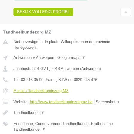
BEKIJK VOLLEDIG PROFIEL
Tandheelkundezorg MZ
Niet gevestigd in de plaats Willaupuis en in de provincie
Henegouwen.
Antwerpen
»
Antwerpen
|
Google maps
▼
Justitiestraat 4 GV-L
,
2018
Antwerpen
(
Antwerpen
)
Tel:
03 216 05 90
, Fax:
-
, BTW-nr:
0829.245.476
E-mail › Tandheelkundezorg MZ
Website:
http://www.tandheelkundezorgmz.be
|
Screenshot
▼
Tandheelkunde
▼
Endodontie, Conserverende Tandheelkunde, Prothetische
Tandheelkunde,
▼