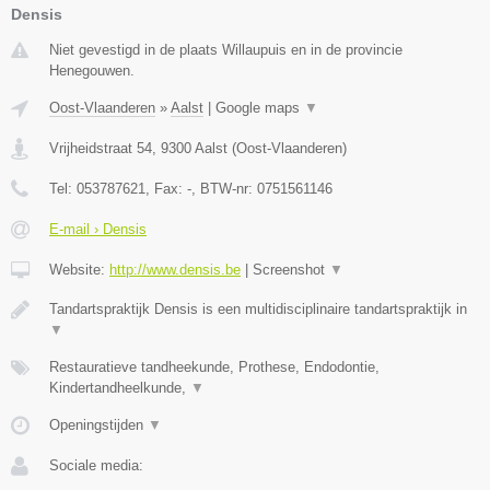
Densis
Niet gevestigd in de plaats Willaupuis en in de provincie
Henegouwen.
Oost-Vlaanderen
»
Aalst
|
Google maps
▼
Vrijheidstraat 54
,
9300
Aalst
(
Oost-Vlaanderen
)
Tel:
053787621
, Fax:
-
, BTW-nr:
0751561146
E-mail › Densis
Website:
http://www.densis.be
|
Screenshot
▼
Tandartspraktijk Densis is een multidisciplinaire tandartspraktijk in
▼
Restauratieve tandheekunde, Prothese, Endodontie,
Kindertandheelkunde,
▼
Openingstijden
▼
Sociale media: