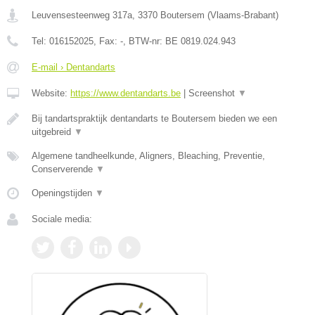
Leuvensesteenweg 317a
,
3370
Boutersem
(
Vlaams-Brabant
)
Tel:
016152025
, Fax:
-
, BTW-nr:
BE 0819.024.943
E-mail › Dentandarts
Website:
https://www.dentandarts.be
|
Screenshot
▼
Bij tandartspraktijk dentandarts te Boutersem bieden we een
uitgebreid
▼
Algemene tandheelkunde, Aligners, Bleaching, Preventie,
Conserverende
▼
Openingstijden
▼
Sociale media: