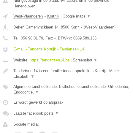
Niet gevestigd in de plaats Willaupuis en in de provincie
Henegouwen.
West-Vlaanderen
»
Kortrijk
|
Google maps
▼
Deken Camerlyncklaan 14
,
8500
Kortrijk
(
West-Vlaanderen
)
Tel:
056 96 01 79
, Fax:
-
, BTW-nr:
0689.589.133
E-mail › Tandarts Kortrijk - Tandartsen 14
Website:
https://tandartsen14.be
|
Screenshot
▼
Tandartsen 14 is een familie tandartspraktijk in Kortrijk. Marie-
Elisabeth
▼
Algemene tandheelkunde, Esthetische tandheelkunde, Orthodontie,
Endodontie,
▼
Er wordt gewerkt op afspraak.
Laatste facebook posts
▼
Sociale media: