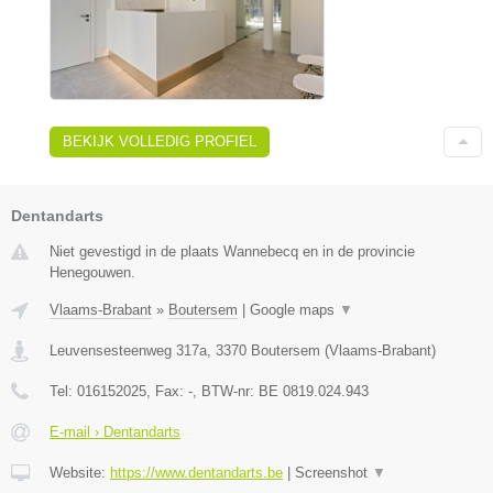
BEKIJK VOLLEDIG PROFIEL
Dentandarts
Niet gevestigd in de plaats Wannebecq en in de provincie
Henegouwen.
Vlaams-Brabant
»
Boutersem
|
Google maps
▼
Leuvensesteenweg 317a
,
3370
Boutersem
(
Vlaams-Brabant
)
Tel:
016152025
, Fax:
-
, BTW-nr:
BE 0819.024.943
E-mail › Dentandarts
Website:
https://www.dentandarts.be
|
Screenshot
▼