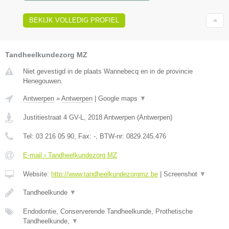
BEKIJK VOLLEDIG PROFIEL
Tandheelkundezorg MZ
Niet gevestigd in de plaats Wannebecq en in de provincie
Henegouwen.
Antwerpen
»
Antwerpen
|
Google maps
▼
Justitiestraat 4 GV-L
,
2018
Antwerpen
(
Antwerpen
)
Tel:
03 216 05 90
, Fax:
-
, BTW-nr:
0829.245.476
E-mail › Tandheelkundezorg MZ
Website:
http://www.tandheelkundezorgmz.be
|
Screenshot
▼
Tandheelkunde
▼
Endodontie, Conserverende Tandheelkunde, Prothetische
Tandheelkunde,
▼