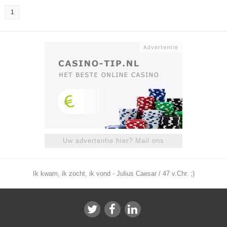
1
Uw advertentie hier? Mail ons
Ik kwam, ik zocht, ik vond - Julius Caesar / 47 v.Chr. ;)