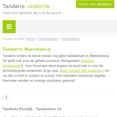
Ik ben een
tandarts
Tandarts
-vinden.be
Vind een tandarts bij u in de buurt!
U bent nu hier:
Home
»
Henegouwen
»
Wannebecq
Tandarts Wannebecq
Tandarts-vinden.be bevat helaas nog geen
tandartsen in Wannebecq
.
Dit geldt ook voor de gehele provincie Henegouwen (
tandarts
Henegouwen
). Voer bovenaan deze pagina uw postcode in voor de
dichtstbijzijnde tandartsen of ga naar
direct contact met tandartsen
om
via één e-mail in contact te komen met meerdere tandartsen tegelijk.
Hieronder worden nu overige resultaten getoond.
1
Tandarts Kortrijk - Tandartsen 14