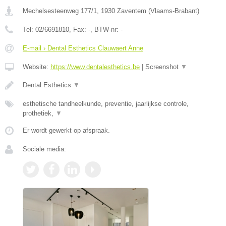
Mechelsesteenweg 177/1
,
1930
Zaventem
(
Vlaams-Brabant
)
Tel:
02/6691810
, Fax:
-
, BTW-nr:
-
E-mail › Dental Esthetics Clauwaert Anne
Website:
https://www.dentalesthetics.be
|
Screenshot
▼
Dental Esthetics
▼
esthetische tandheelkunde, preventie, jaarlijkse controle,
prothetiek,
▼
Er wordt gewerkt op afspraak.
Sociale media: