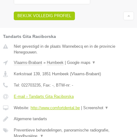
BEKIJK VOLLEDIG PROFIEL
Tandarts Gita Raciborska
Niet gevestigd in de plaats Wannebecq en in de provincie
Henegouwen.
Vlaams-Brabant
»
Humbeek
|
Google maps
▼
Kerkstraat 139
,
1851
Humbeek
(
Vlaams-Brabant
)
Tel:
022703235
, Fax:
-
, BTW-nr:
-
E-mail › Tandarts Gita Raciborska
Website:
http://www.comfortdental.be
|
Screenshot
▼
Algemene tandarts
Preventieve behandelingen, panoramische radiografie,
Mondhygiëne,
▼