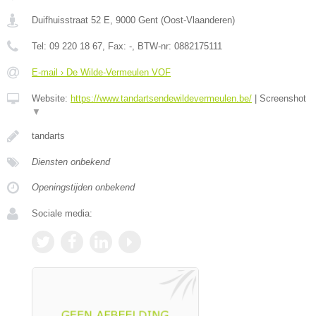
Duifhuisstraat 52 E
,
9000
Gent
(
Oost-Vlaanderen
)
Tel:
09 220 18 67
, Fax:
-
, BTW-nr:
0882175111
E-mail › De Wilde-Vermeulen VOF
Website:
https://www.tandartsendewildevermeulen.be/
|
Screenshot
▼
tandarts
Diensten onbekend
Openingstijden onbekend
Sociale media: