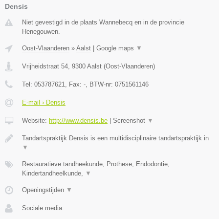
Densis
Niet gevestigd in de plaats Wannebecq en in de provincie
Henegouwen.
Oost-Vlaanderen
»
Aalst
|
Google maps
▼
Vrijheidstraat 54
,
9300
Aalst
(
Oost-Vlaanderen
)
Tel:
053787621
, Fax:
-
, BTW-nr:
0751561146
E-mail › Densis
Website:
http://www.densis.be
|
Screenshot
▼
Tandartspraktijk Densis is een multidisciplinaire tandartspraktijk in
▼
Restauratieve tandheekunde, Prothese, Endodontie,
Kindertandheelkunde,
▼
Openingstijden
▼
Sociale media: