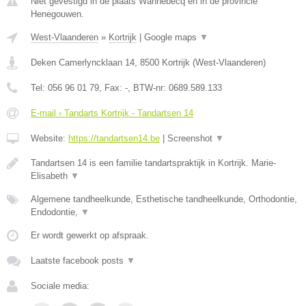
Niet gevestigd in de plaats Wannebecq en in de provincie
Henegouwen.
West-Vlaanderen
»
Kortrijk
|
Google maps
▼
Deken Camerlyncklaan 14
,
8500
Kortrijk
(
West-Vlaanderen
)
Tel:
056 96 01 79
, Fax:
-
, BTW-nr:
0689.589.133
E-mail › Tandarts Kortrijk - Tandartsen 14
Website:
https://tandartsen14.be
|
Screenshot
▼
Tandartsen 14 is een familie tandartspraktijk in Kortrijk. Marie-
Elisabeth
▼
Algemene tandheelkunde, Esthetische tandheelkunde, Orthodontie,
Endodontie,
▼
Er wordt gewerkt op afspraak.
Laatste facebook posts
▼
Sociale media: