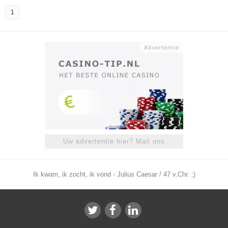
1
Uw advertentie hier? Mail ons
Ik kwam, ik zocht, ik vond - Julius Caesar / 47 v.Chr. ;)