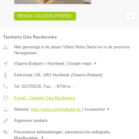
BEKIJK VOLLEDIG PROFIEL
Tandarts Gita Raciborska
Niet gevestigd in de plaats Villers Notre Dame en in de provincie
Henegouwen.
Vlaams-Brabant
»
Humbeek
|
Google maps
▼
Kerkstraat 139
,
1851
Humbeek
(
Vlaams-Brabant
)
Tel:
022703235
, Fax:
-
, BTW-nr:
-
E-mail › Tandarts Gita Raciborska
Website:
http://www.comfortdental.be
|
Screenshot
▼
Algemene tandarts
Preventieve behandelingen, panoramische radiografie,
Mondhygiëne,
▼