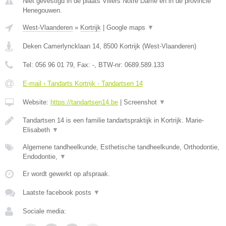
Niet gevestigd in de plaats Villers Notre Dame en in de provincie
Henegouwen.
West-Vlaanderen
»
Kortrijk
|
Google maps
▼
Deken Camerlyncklaan 14
,
8500
Kortrijk
(
West-Vlaanderen
)
Tel:
056 96 01 79
, Fax:
-
, BTW-nr:
0689.589.133
E-mail › Tandarts Kortrijk - Tandartsen 14
Website:
https://tandartsen14.be
|
Screenshot
▼
Tandartsen 14 is een familie tandartspraktijk in Kortrijk. Marie-
Elisabeth
▼
Algemene tandheelkunde, Esthetische tandheelkunde, Orthodontie,
Endodontie,
▼
Er wordt gewerkt op afspraak.
Laatste facebook posts
▼
Sociale media: