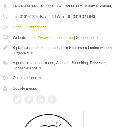
Leuvensesteenweg 317a
,
3370
Boutersem
(
Vlaams-Brabant
)
Tel:
016152025
, Fax:
-
, BTW-nr:
BE 0819.024.943
E-mail › Dentandarts
Website:
https://www.dentandarts.be
|
Screenshot
▼
Bij tandartspraktijk dentandarts te Boutersem bieden we een
uitgebreid
▼
Algemene tandheelkunde, Aligners, Bleaching, Preventie,
Conserverende
▼
Openingstijden
▼
Sociale media: