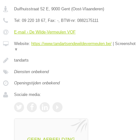
Duifhuisstraat 52 E
,
9000
Gent
(
Oost-Vlaanderen
)
Tel:
09 220 18 67
, Fax:
-
, BTW-nr:
0882175111
E-mail › De Wilde-Vermeulen VOF
Website:
https://www.tandartsendewildevermeulen.be/
|
Screenshot
▼
tandarts
Diensten onbekend
Openingstijden onbekend
Sociale media: