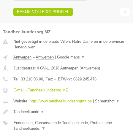
BEKIJK VOLLEDIG PROFIEL
Tandheelkundezorg MZ
Niet gevestigd in de plaats Villers Notre Dame en in de provincie
Henegouwen.
Antwerpen
»
Antwerpen
|
Google maps
▼
Justitiestraat 4 GV-L
,
2018
Antwerpen
(
Antwerpen
)
Tel:
03 216 05 90
, Fax:
-
, BTW-nr:
0829.245.476
E-mail › Tandheelkundezorg MZ
Website:
http://www.tandheelkundezorgmz.be
|
Screenshot
▼
Tandheelkunde
▼
Endodontie, Conserverende Tandheelkunde, Prothetische
Tandheelkunde,
▼