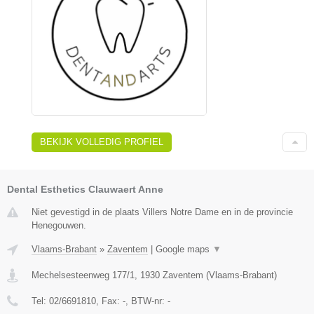
BEKIJK VOLLEDIG PROFIEL
Dental Esthetics Clauwaert Anne
Niet gevestigd in de plaats Villers Notre Dame en in de provincie
Henegouwen.
Vlaams-Brabant
»
Zaventem
|
Google maps
▼
Mechelsesteenweg 177/1
,
1930
Zaventem
(
Vlaams-Brabant
)
Tel:
02/6691810
, Fax:
-
, BTW-nr:
-