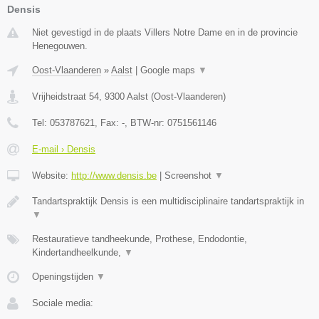
Densis
Niet gevestigd in de plaats Villers Notre Dame en in de provincie
Henegouwen.
Oost-Vlaanderen
»
Aalst
|
Google maps
▼
Vrijheidstraat 54
,
9300
Aalst
(
Oost-Vlaanderen
)
Tel:
053787621
, Fax:
-
, BTW-nr:
0751561146
E-mail › Densis
Website:
http://www.densis.be
|
Screenshot
▼
Tandartspraktijk Densis is een multidisciplinaire tandartspraktijk in
▼
Restauratieve tandheekunde, Prothese, Endodontie,
Kindertandheelkunde,
▼
Openingstijden
▼
Sociale media: