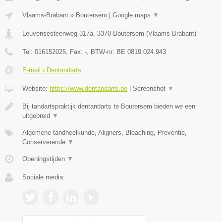
Vlaams-Brabant
»
Boutersem
|
Google maps
▼
Leuvensesteenweg 317a
,
3370
Boutersem
(
Vlaams-Brabant
)
Tel:
016152025
, Fax:
-
, BTW-nr:
BE 0819.024.943
E-mail › Dentandarts
Website:
https://www.dentandarts.be
|
Screenshot
▼
Bij tandartspraktijk dentandarts te Boutersem bieden we een
uitgebreid
▼
Algemene tandheelkunde, Aligners, Bleaching, Preventie,
Conserverende
▼
Openingstijden
▼
Sociale media: