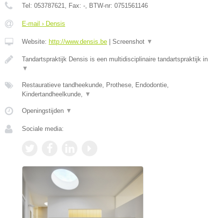
Tel:
053787621
, Fax:
-
, BTW-nr:
0751561146
E-mail › Densis
Website:
http://www.densis.be
|
Screenshot
▼
Tandartspraktijk Densis is een multidisciplinaire tandartspraktijk in
▼
Restauratieve tandheekunde, Prothese, Endodontie,
Kindertandheelkunde,
▼
Openingstijden
▼
Sociale media: