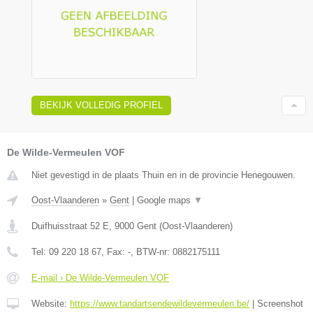
BEKIJK VOLLEDIG PROFIEL
De Wilde-Vermeulen VOF
Niet gevestigd in de plaats Thuin en in de provincie Henegouwen.
Oost-Vlaanderen
»
Gent
|
Google maps
▼
Duifhuisstraat 52 E
,
9000
Gent
(
Oost-Vlaanderen
)
Tel:
09 220 18 67
, Fax:
-
, BTW-nr:
0882175111
E-mail › De Wilde-Vermeulen VOF
Website:
https://www.tandartsendewildevermeulen.be/
|
Screenshot