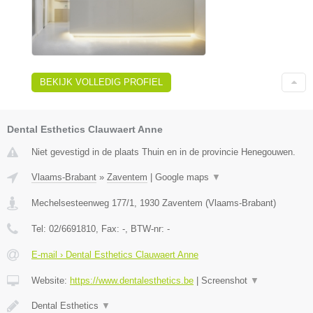
BEKIJK VOLLEDIG PROFIEL
Dental Esthetics Clauwaert Anne
Niet gevestigd in de plaats Thuin en in de provincie Henegouwen.
Vlaams-Brabant
»
Zaventem
|
Google maps
▼
Mechelsesteenweg 177/1
,
1930
Zaventem
(
Vlaams-Brabant
)
Tel:
02/6691810
, Fax:
-
, BTW-nr:
-
E-mail › Dental Esthetics Clauwaert Anne
Website:
https://www.dentalesthetics.be
|
Screenshot
▼
Dental Esthetics
▼