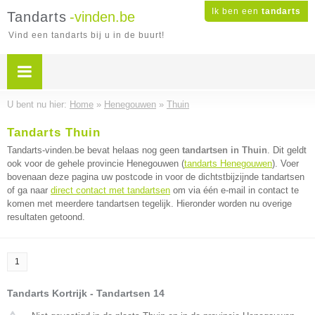
Ik ben een
tandarts
Tandarts
-vinden.be
Vind een tandarts bij u in de buurt!
U bent nu hier:
Home
»
Henegouwen
»
Thuin
Tandarts Thuin
Tandarts-vinden.be bevat helaas nog geen
tandartsen in Thuin
. Dit geldt
ook voor de gehele provincie Henegouwen (
tandarts Henegouwen
). Voer
bovenaan deze pagina uw postcode in voor de dichtstbijzijnde tandartsen
of ga naar
direct contact met tandartsen
om via één e-mail in contact te
komen met meerdere tandartsen tegelijk. Hieronder worden nu overige
resultaten getoond.
1
Tandarts Kortrijk - Tandartsen 14