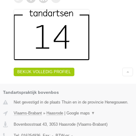
BEKIJK VOLLEDIG PROFIEL
Tandartspraktijk bovenbos
Niet gevestigd in de plaats Thuin en in de provincie Henegouwen.
Vlaams-Brabant
»
Haasrode
|
Google maps
▼
Bovenbosstraat 43
,
3053
Haasrode
(
Vlaams-Brabant
)
Tel:
016254936
, Fax:
-
, BTW-nr:
-