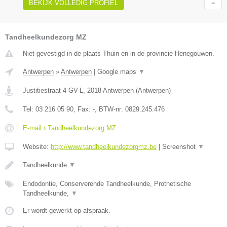
BEKIJK VOLLEDIG PROFIEL
Tandheelkundezorg MZ
Niet gevestigd in de plaats Thuin en in de provincie Henegouwen.
Antwerpen
»
Antwerpen
|
Google maps
▼
Justitiestraat 4 GV-L
,
2018
Antwerpen
(
Antwerpen
)
Tel:
03 216 05 90
, Fax:
-
, BTW-nr:
0829.245.476
E-mail › Tandheelkundezorg MZ
Website:
http://www.tandheelkundezorgmz.be
|
Screenshot
▼
Tandheelkunde
▼
Endodontie, Conserverende Tandheelkunde, Prothetische
Tandheelkunde,
▼
Er wordt gewerkt op afspraak.