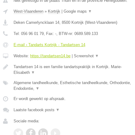
Niet gevestigd in de plaats Thuin en in de provincie Henegouwen.
West-Vlaanderen
»
Kortrijk
|
Google maps
▼
Deken Camerlyncklaan 14
,
8500
Kortrijk
(
West-Vlaanderen
)
Tel:
056 96 01 79
, Fax:
-
, BTW-nr:
0689.589.133
E-mail › Tandarts Kortrijk - Tandartsen 14
Website:
https://tandartsen14.be
|
Screenshot
▼
Tandartsen 14 is een familie tandartspraktijk in Kortrijk. Marie-
Elisabeth
▼
Algemene tandheelkunde, Esthetische tandheelkunde, Orthodontie,
Endodontie,
▼
Er wordt gewerkt op afspraak.
Laatste facebook posts
▼
Sociale media: