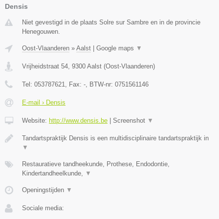
Densis
Niet gevestigd in de plaats Solre sur Sambre en in de provincie
Henegouwen.
Oost-Vlaanderen
»
Aalst
|
Google maps
▼
Vrijheidstraat 54
,
9300
Aalst
(
Oost-Vlaanderen
)
Tel:
053787621
, Fax:
-
, BTW-nr:
0751561146
E-mail › Densis
Website:
http://www.densis.be
|
Screenshot
▼
Tandartspraktijk Densis is een multidisciplinaire tandartspraktijk in
▼
Restauratieve tandheekunde, Prothese, Endodontie,
Kindertandheelkunde,
▼
Openingstijden
▼
Sociale media: