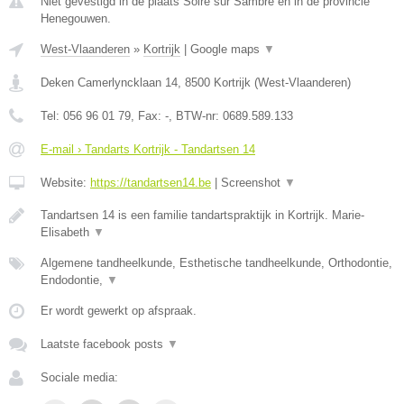
Niet gevestigd in de plaats Solre sur Sambre en in de provincie
Henegouwen.
West-Vlaanderen
»
Kortrijk
|
Google maps
▼
Deken Camerlyncklaan 14
,
8500
Kortrijk
(
West-Vlaanderen
)
Tel:
056 96 01 79
, Fax:
-
, BTW-nr:
0689.589.133
E-mail › Tandarts Kortrijk - Tandartsen 14
Website:
https://tandartsen14.be
|
Screenshot
▼
Tandartsen 14 is een familie tandartspraktijk in Kortrijk. Marie-
Elisabeth
▼
Algemene tandheelkunde, Esthetische tandheelkunde, Orthodontie,
Endodontie,
▼
Er wordt gewerkt op afspraak.
Laatste facebook posts
▼
Sociale media: