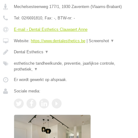
Mechelsesteenweg 177/1
,
1930
Zaventem
(
Vlaams-Brabant
)
Tel:
02/6691810
, Fax:
-
, BTW-nr:
-
E-mail › Dental Esthetics Clauwaert Anne
Website:
https://www.dentalesthetics.be
|
Screenshot
▼
Dental Esthetics
▼
esthetische tandheelkunde, preventie, jaarlijkse controle,
prothetiek,
▼
Er wordt gewerkt op afspraak.
Sociale media: