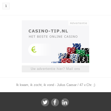
1
Uw advertentie hier? Mail ons
Ik kwam, ik zocht, ik vond - Julius Caesar / 47 v.Chr. ;)