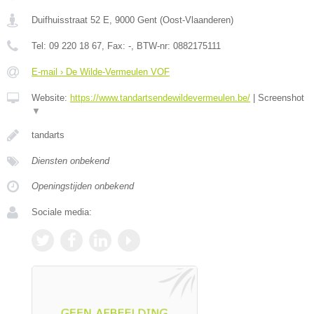
Duifhuisstraat 52 E
,
9000
Gent
(
Oost-Vlaanderen
)
Tel:
09 220 18 67
, Fax:
-
, BTW-nr:
0882175111
E-mail › De Wilde-Vermeulen VOF
Website:
https://www.tandartsendewildevermeulen.be/
|
Screenshot
▼
tandarts
Diensten onbekend
Openingstijden onbekend
Sociale media: