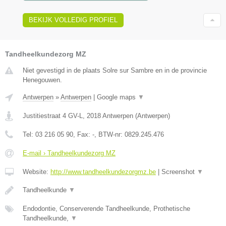
BEKIJK VOLLEDIG PROFIEL
Tandheelkundezorg MZ
Niet gevestigd in de plaats Solre sur Sambre en in de provincie
Henegouwen.
Antwerpen
»
Antwerpen
|
Google maps
▼
Justitiestraat 4 GV-L
,
2018
Antwerpen
(
Antwerpen
)
Tel:
03 216 05 90
, Fax:
-
, BTW-nr:
0829.245.476
E-mail › Tandheelkundezorg MZ
Website:
http://www.tandheelkundezorgmz.be
|
Screenshot
▼
Tandheelkunde
▼
Endodontie, Conserverende Tandheelkunde, Prothetische
Tandheelkunde,
▼