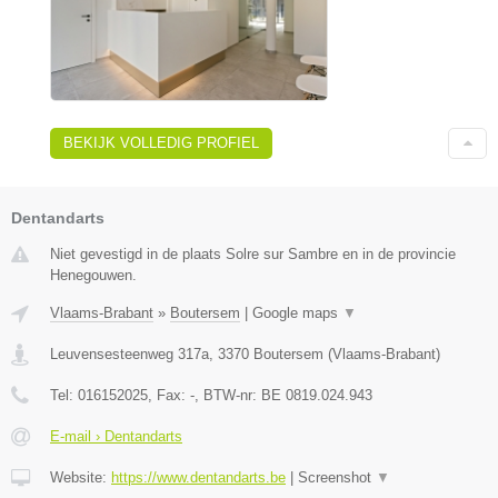
BEKIJK VOLLEDIG PROFIEL
Dentandarts
Niet gevestigd in de plaats Solre sur Sambre en in de provincie
Henegouwen.
Vlaams-Brabant
»
Boutersem
|
Google maps
▼
Leuvensesteenweg 317a
,
3370
Boutersem
(
Vlaams-Brabant
)
Tel:
016152025
, Fax:
-
, BTW-nr:
BE 0819.024.943
E-mail › Dentandarts
Website:
https://www.dentandarts.be
|
Screenshot
▼