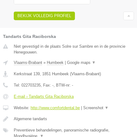
BEKIJK VOLLEDIG PROFIEL
Tandarts Gita Raciborska
Niet gevestigd in de plaats Solre sur Sambre en in de provincie
Henegouwen.
Vlaams-Brabant
»
Humbeek
|
Google maps
▼
Kerkstraat 139
,
1851
Humbeek
(
Vlaams-Brabant
)
Tel:
022703235
, Fax:
-
, BTW-nr:
-
E-mail › Tandarts Gita Raciborska
Website:
http://www.comfortdental.be
|
Screenshot
▼
Algemene tandarts
Preventieve behandelingen, panoramische radiografie,
Mondhygiëne,
▼