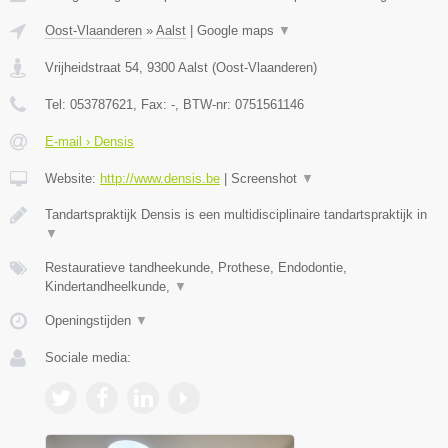
Oost-Vlaanderen
»
Aalst
|
Google maps
▼
Vrijheidstraat 54
,
9300
Aalst
(
Oost-Vlaanderen
)
Tel:
053787621
, Fax:
-
, BTW-nr:
0751561146
E-mail › Densis
Website:
http://www.densis.be
|
Screenshot
▼
Tandartspraktijk Densis is een multidisciplinaire tandartspraktijk in
▼
Restauratieve tandheekunde, Prothese, Endodontie,
Kindertandheelkunde,
▼
Openingstijden
▼
Sociale media: