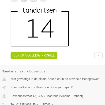
BEKIJK VOLLEDIG PROFIEL
Tandartspraktijk bovenbos
Niet gevestigd in de plaats Sautin en in de provincie Henegouwen.
Vlaams-Brabant
»
Haasrode
|
Google maps
▼
Bovenbosstraat 43
,
3053
Haasrode
(
Vlaams-Brabant
)
Tel:
016254936
, Fax:
-
, BTW-nr:
-