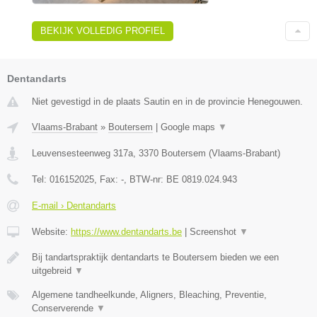
BEKIJK VOLLEDIG PROFIEL
Dentandarts
Niet gevestigd in de plaats Sautin en in de provincie Henegouwen.
Vlaams-Brabant
»
Boutersem
|
Google maps
▼
Leuvensesteenweg 317a
,
3370
Boutersem
(
Vlaams-Brabant
)
Tel:
016152025
, Fax:
-
, BTW-nr:
BE 0819.024.943
E-mail › Dentandarts
Website:
https://www.dentandarts.be
|
Screenshot
▼
Bij tandartspraktijk dentandarts te Boutersem bieden we een
uitgebreid
▼
Algemene tandheelkunde, Aligners, Bleaching, Preventie,
Conserverende
▼