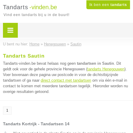
Ik ben een
tandarts
Tandarts
-vinden.be
Vind een tandarts bij u in de buurt!
U bent nu hier:
Home
»
Henegouwen
»
Sautin
Tandarts Sautin
Tandarts-vinden.be bevat helaas nog geen
tandartsen in Sautin
. Dit
geldt ook voor de gehele provincie Henegouwen (
tandarts Henegouwen
).
Voer bovenaan deze pagina uw postcode in voor de dichtstbijzijnde
tandartsen of ga naar
direct contact met tandartsen
om via één e-mail in
contact te komen met meerdere tandartsen tegelijk. Hieronder worden nu
overige resultaten getoond.
1
Tandarts Kortrijk - Tandartsen 14