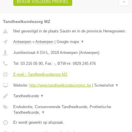
BEKIJK VOLLEDIG PROFIEL
Tandheelkundezorg MZ
Niet gevestigd in de plaats Sautin en in de provincie Henegouwen.
Antwerpen
»
Antwerpen
|
Google maps
▼
Justitiestraat 4 GV-L
,
2018
Antwerpen
(
Antwerpen
)
Tel:
03 216 05 90
, Fax:
-
, BTW-nr:
0829.245.476
E-mail › Tandheelkundezorg MZ
Website:
http://www.tandheelkundezorgmz.be
|
Screenshot
▼
Tandheelkunde
▼
Endodontie, Conserverende Tandheelkunde, Prothetische
Tandheelkunde,
▼
Er wordt gewerkt op afspraak.