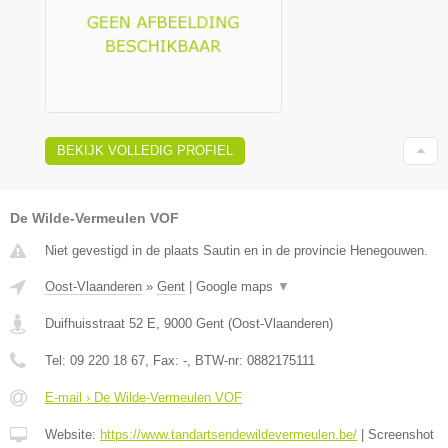
BEKIJK VOLLEDIG PROFIEL
De Wilde-Vermeulen VOF
Niet gevestigd in de plaats Sautin en in de provincie Henegouwen.
Oost-Vlaanderen
»
Gent
|
Google maps
▼
Duifhuisstraat 52 E
,
9000
Gent
(
Oost-Vlaanderen
)
Tel:
09 220 18 67
, Fax:
-
, BTW-nr:
0882175111
E-mail › De Wilde-Vermeulen VOF
Website:
https://www.tandartsendewildevermeulen.be/
|
Screenshot