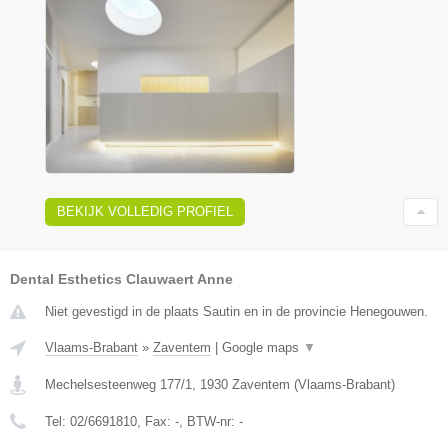
BEKIJK VOLLEDIG PROFIEL
Dental Esthetics Clauwaert Anne
Niet gevestigd in de plaats Sautin en in de provincie Henegouwen.
Vlaams-Brabant
»
Zaventem
|
Google maps
▼
Mechelsesteenweg 177/1
,
1930
Zaventem
(
Vlaams-Brabant
)
Tel:
02/6691810
, Fax:
-
, BTW-nr:
-