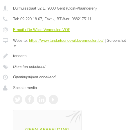
Duifhuisstraat 52 E
,
9000
Gent
(
Oost-Vlaanderen
)
Tel:
09 220 18 67
, Fax:
-
, BTW-nr:
0882175111
E-mail › De Wilde-Vermeulen VOF
Website:
https://www.tandartsendewildevermeulen.be/
|
Screenshot
▼
tandarts
Diensten onbekend
Openingstijden onbekend
Sociale media: