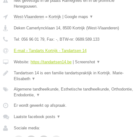
Niet gevestigd in de plaats Ramegnies en in de provincie
Henegouwen.
West-Vlaanderen
»
Kortrijk
|
Google maps
▼
Deken Camerlyncklaan 14
,
8500
Kortrijk
(
West-Vlaanderen
)
Tel:
056 96 01 79
, Fax:
-
, BTW-nr:
0689.589.133
E-mail › Tandarts Kortrijk - Tandartsen 14
Website:
https://tandartsen14.be
|
Screenshot
▼
Tandartsen 14 is een familie tandartspraktijk in Kortrijk. Marie-
Elisabeth
▼
Algemene tandheelkunde, Esthetische tandheelkunde, Orthodontie,
Endodontie,
▼
Er wordt gewerkt op afspraak.
Laatste facebook posts
▼
Sociale media: