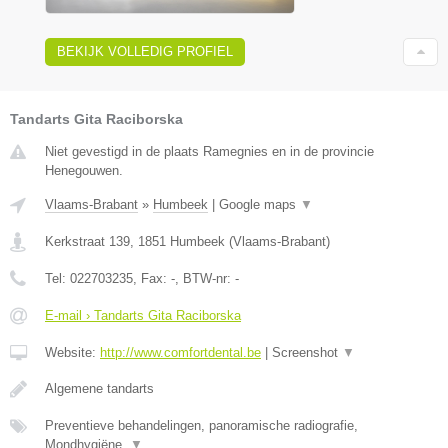
BEKIJK VOLLEDIG PROFIEL
Tandarts Gita Raciborska
Niet gevestigd in de plaats Ramegnies en in de provincie
Henegouwen.
Vlaams-Brabant
»
Humbeek
|
Google maps
▼
Kerkstraat 139
,
1851
Humbeek
(
Vlaams-Brabant
)
Tel:
022703235
, Fax:
-
, BTW-nr:
-
E-mail › Tandarts Gita Raciborska
Website:
http://www.comfortdental.be
|
Screenshot
▼
Algemene tandarts
Preventieve behandelingen, panoramische radiografie,
Mondhygiëne,
▼