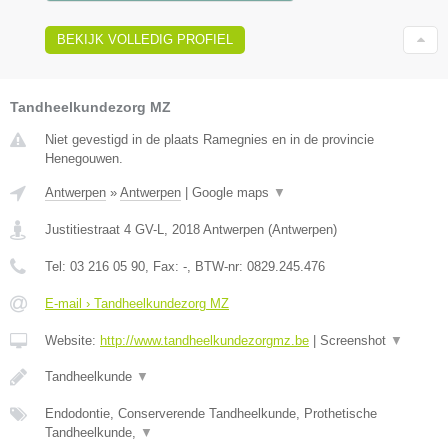
BEKIJK VOLLEDIG PROFIEL
Tandheelkundezorg MZ
Niet gevestigd in de plaats Ramegnies en in de provincie
Henegouwen.
Antwerpen
»
Antwerpen
|
Google maps
▼
Justitiestraat 4 GV-L
,
2018
Antwerpen
(
Antwerpen
)
Tel:
03 216 05 90
, Fax:
-
, BTW-nr:
0829.245.476
E-mail › Tandheelkundezorg MZ
Website:
http://www.tandheelkundezorgmz.be
|
Screenshot
▼
Tandheelkunde
▼
Endodontie, Conserverende Tandheelkunde, Prothetische
Tandheelkunde,
▼