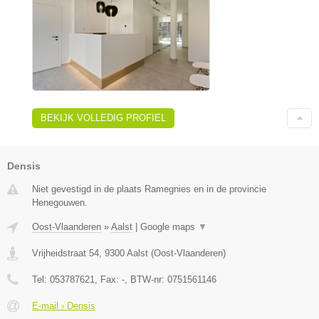
BEKIJK VOLLEDIG PROFIEL
Densis
Niet gevestigd in de plaats Ramegnies en in de provincie
Henegouwen.
Oost-Vlaanderen
»
Aalst
|
Google maps
▼
Vrijheidstraat 54
,
9300
Aalst
(
Oost-Vlaanderen
)
Tel:
053787621
, Fax:
-
, BTW-nr:
0751561146
E-mail › Densis