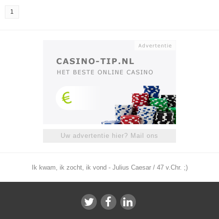
1
Uw advertentie hier? Mail ons
Ik kwam, ik zocht, ik vond - Julius Caesar / 47 v.Chr. ;)