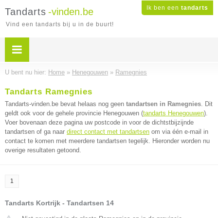
Ik ben een
tandarts
Tandarts
-vinden.be
Vind een tandarts bij u in de buurt!
U bent nu hier:
Home
»
Henegouwen
»
Ramegnies
Tandarts Ramegnies
Tandarts-vinden.be bevat helaas nog geen
tandartsen in Ramegnies
. Dit
geldt ook voor de gehele provincie Henegouwen (
tandarts Henegouwen
).
Voer bovenaan deze pagina uw postcode in voor de dichtstbijzijnde
tandartsen of ga naar
direct contact met tandartsen
om via één e-mail in
contact te komen met meerdere tandartsen tegelijk. Hieronder worden nu
overige resultaten getoond.
1
Tandarts Kortrijk - Tandartsen 14