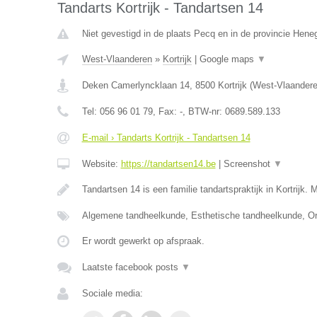
Tandarts Kortrijk - Tandartsen 14
Niet gevestigd in de plaats Pecq en in de provincie Hen
West-Vlaanderen
»
Kortrijk
|
Google maps
▼
Deken Camerlyncklaan 14
,
8500
Kortrijk
(
West-Vlaander
Tel:
056 96 01 79
, Fax:
-
, BTW-nr:
0689.589.133
E-mail › Tandarts Kortrijk - Tandartsen 14
Website:
https://tandartsen14.be
|
Screenshot
▼
Tandartsen 14 is een familie tandartspraktijk in Kortrijk. 
Algemene tandheelkunde, Esthetische tandheelkunde, Or
Er wordt gewerkt op afspraak.
Laatste facebook posts
▼
Sociale media: