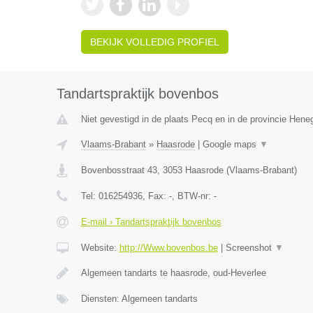
BEKIJK VOLLEDIG PROFIEL
Tandartspraktijk bovenbos
Niet gevestigd in de plaats Pecq en in de provincie Hen
Vlaams-Brabant
»
Haasrode
|
Google maps
▼
Bovenbosstraat 43
,
3053
Haasrode
(
Vlaams-Brabant
)
Tel:
016254936
, Fax:
-
, BTW-nr:
-
E-mail › Tandartspraktijk bovenbos
Website:
http://Www.bovenbos.be
|
Screenshot
▼
Algemeen tandarts te haasrode, oud-Heverlee
Diensten: Algemeen tandarts