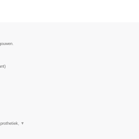
egouwen.
ant
)
 prothetiek,
▼