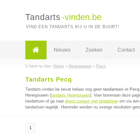
Tandarts
-vinden.be
VIND EEN TANDARTS BIJ U IN DE BUURT!
Nieuws
Zoeken
Contact
U bent nu hier:
Home
»
Henegouwen
»
Pecq
Tandarts Pecq
Tandarts-vinden.be bevat helaas nog geen
tandartsen in Pecq
Henegouwen (
tandarts Henegouwen
). Voer bovenaan deze pagin
tandartsen of ga naar
direct contact met tandartsen
om via één 
tandartsen tegelijk. Hieronder worden nu overige resultaten get
1