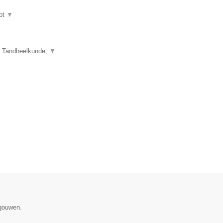
ot
▼
e Tandheelkunde,
▼
egouwen.