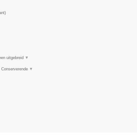
ant
)
een uitgebreid
▼
e, Conserverende
▼