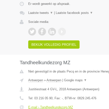
Er wordt gewerkt op afspraak.
Laatste tweets
▼
|
Laatste facebook posts
▼
Sociale media:
BEKIJK VOLLEDIG PROFIEL
Tandheelkundezorg MZ
Niet gevestigd in de plaats Pecq en in de provincie Hen
Antwerpen
»
Antwerpen
|
Google maps
▼
Justitiestraat 4 GV-L
,
2018
Antwerpen
(
Antwerpen
)
Tel:
03 216 05 90
, Fax:
-
, BTW-nr:
0829.245.476
E-mail › Tandheelkundezorg MZ