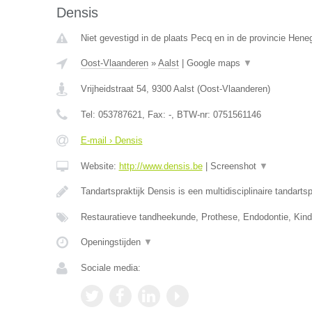
Densis
Niet gevestigd in de plaats Pecq en in de provincie Hen
Oost-Vlaanderen
»
Aalst
|
Google maps
▼
Vrijheidstraat 54
,
9300
Aalst
(
Oost-Vlaanderen
)
Tel:
053787621
, Fax:
-
, BTW-nr:
0751561146
E-mail › Densis
Website:
http://www.densis.be
|
Screenshot
▼
Tandartspraktijk Densis is een multidisciplinaire tandartsp
Restauratieve tandheekunde, Prothese, Endodontie, Kin
Openingstijden
▼
Sociale media: