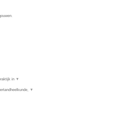
egouwen.
raktijk in
▼
dertandheelkunde,
▼