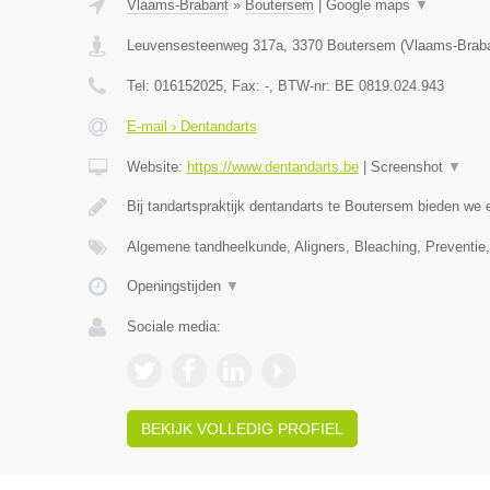
Vlaams-Brabant
»
Boutersem
|
Google maps
▼
Leuvensesteenweg 317a
,
3370
Boutersem
(
Vlaams-Brab
Tel:
016152025
, Fax:
-
, BTW-nr:
BE 0819.024.943
E-mail › Dentandarts
Website:
https://www.dentandarts.be
|
Screenshot
▼
Bij tandartspraktijk dentandarts te Boutersem bieden we 
Algemene tandheelkunde, Aligners, Bleaching, Preventi
Openingstijden
▼
Sociale media:
BEKIJK VOLLEDIG PROFIEL