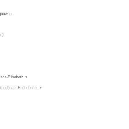
egouwen.
en
)
Marie-Elisabeth
▼
thodontie, Endodontie,
▼