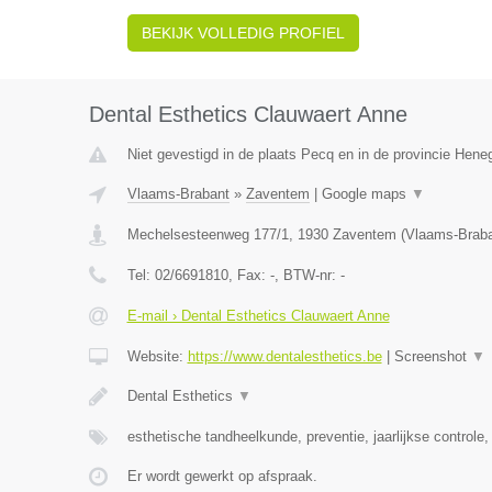
BEKIJK VOLLEDIG PROFIEL
Dental Esthetics Clauwaert Anne
Niet gevestigd in de plaats Pecq en in de provincie Hen
Vlaams-Brabant
»
Zaventem
|
Google maps
▼
Mechelsesteenweg 177/1
,
1930
Zaventem
(
Vlaams-Brab
Tel:
02/6691810
, Fax:
-
, BTW-nr:
-
E-mail › Dental Esthetics Clauwaert Anne
Website:
https://www.dentalesthetics.be
|
Screenshot
▼
Dental Esthetics
▼
esthetische tandheelkunde, preventie, jaarlijkse controle,
Er wordt gewerkt op afspraak.