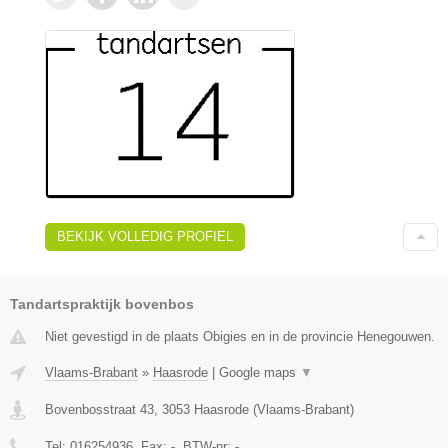
BEKIJK VOLLEDIG PROFIEL
Tandartspraktijk bovenbos
Niet gevestigd in de plaats Obigies en in de provincie Henegouwen.
Vlaams-Brabant
»
Haasrode
|
Google maps
▼
Bovenbosstraat 43
,
3053
Haasrode
(
Vlaams-Brabant
)
Tel:
016254936
, Fax:
-
, BTW-nr:
-