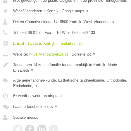
Niet gevestigd in de plaats Obigies en in de provincie Henegouwen.
West-Vlaanderen
»
Kortrijk
|
Google maps
▼
Deken Camerlyncklaan 14
,
8500
Kortrijk
(
West-Vlaanderen
)
Tel:
056 96 01 79
, Fax:
-
, BTW-nr:
0689.589.133
E-mail › Tandarts Kortrijk - Tandartsen 14
Website:
https://tandartsen14.be
|
Screenshot
▼
Tandartsen 14 is een familie tandartspraktijk in Kortrijk. Marie-
Elisabeth
▼
Algemene tandheelkunde, Esthetische tandheelkunde, Orthodontie,
Endodontie,
▼
Er wordt gewerkt op afspraak.
Laatste facebook posts
▼
Sociale media: