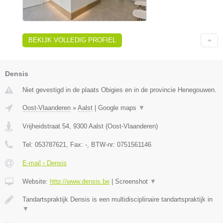
BEKIJK VOLLEDIG PROFIEL
Densis
Niet gevestigd in de plaats Obigies en in de provincie Henegouwen.
Oost-Vlaanderen
»
Aalst
|
Google maps
▼
Vrijheidstraat 54
,
9300
Aalst
(
Oost-Vlaanderen
)
Tel:
053787621
, Fax:
-
, BTW-nr:
0751561146
E-mail › Densis
Website:
http://www.densis.be
|
Screenshot
▼
Tandartspraktijk Densis is een multidisciplinaire tandartspraktijk in
▼