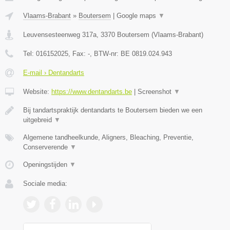
Vlaams-Brabant
»
Boutersem
|
Google maps
▼
Leuvensesteenweg 317a
,
3370
Boutersem
(
Vlaams-Brabant
)
Tel:
016152025
, Fax:
-
, BTW-nr:
BE 0819.024.943
E-mail › Dentandarts
Website:
https://www.dentandarts.be
|
Screenshot
▼
Bij tandartspraktijk dentandarts te Boutersem bieden we een
uitgebreid
▼
Algemene tandheelkunde, Aligners, Bleaching, Preventie,
Conserverende
▼
Openingstijden
▼
Sociale media: