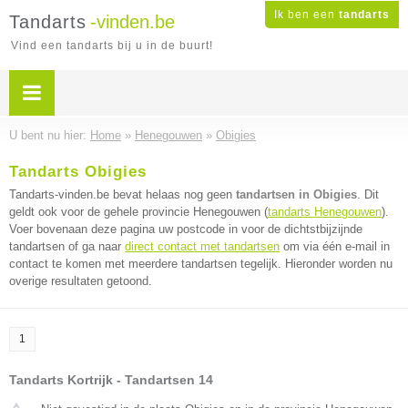
Ik ben een
tandarts
Tandarts
-vinden.be
Vind een tandarts bij u in de buurt!
U bent nu hier:
Home
»
Henegouwen
»
Obigies
Tandarts Obigies
Tandarts-vinden.be bevat helaas nog geen
tandartsen in Obigies
. Dit
geldt ook voor de gehele provincie Henegouwen (
tandarts Henegouwen
).
Voer bovenaan deze pagina uw postcode in voor de dichtstbijzijnde
tandartsen of ga naar
direct contact met tandartsen
om via één e-mail in
contact te komen met meerdere tandartsen tegelijk. Hieronder worden nu
overige resultaten getoond.
1
Tandarts Kortrijk - Tandartsen 14