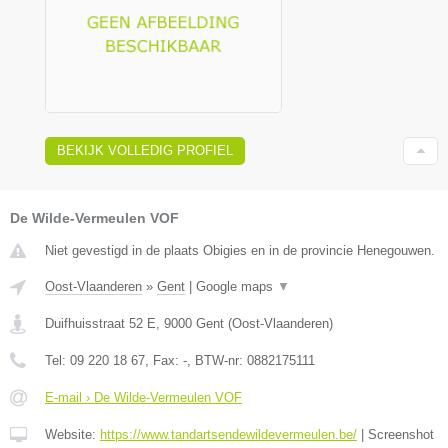
BEKIJK VOLLEDIG PROFIEL
De Wilde-Vermeulen VOF
Niet gevestigd in de plaats Obigies en in de provincie Henegouwen.
Oost-Vlaanderen
»
Gent
|
Google maps
▼
Duifhuisstraat 52 E
,
9000
Gent
(
Oost-Vlaanderen
)
Tel:
09 220 18 67
, Fax:
-
, BTW-nr:
0882175111
E-mail › De Wilde-Vermeulen VOF
Website:
https://www.tandartsendewildevermeulen.be/
|
Screenshot