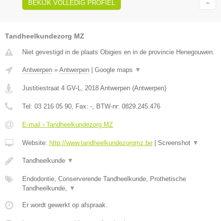
BEKIJK VOLLEDIG PROFIEL
Tandheelkundezorg MZ
Niet gevestigd in de plaats Obigies en in de provincie Henegouwen.
Antwerpen
»
Antwerpen
|
Google maps
▼
Justitiestraat 4 GV-L
,
2018
Antwerpen
(
Antwerpen
)
Tel:
03 216 05 90
, Fax:
-
, BTW-nr:
0829.245.476
E-mail › Tandheelkundezorg MZ
Website:
http://www.tandheelkundezorgmz.be
|
Screenshot
▼
Tandheelkunde
▼
Endodontie, Conserverende Tandheelkunde, Prothetische
Tandheelkunde,
▼
Er wordt gewerkt op afspraak.