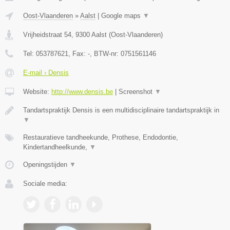
Oost-Vlaanderen
»
Aalst
|
Google maps
▼
Vrijheidstraat 54
,
9300
Aalst
(
Oost-Vlaanderen
)
Tel:
053787621
, Fax:
-
, BTW-nr:
0751561146
E-mail › Densis
Website:
http://www.densis.be
|
Screenshot
▼
Tandartspraktijk Densis is een multidisciplinaire tandartspraktijk in
▼
Restauratieve tandheekunde, Prothese, Endodontie,
Kindertandheelkunde,
▼
Openingstijden
▼
Sociale media: