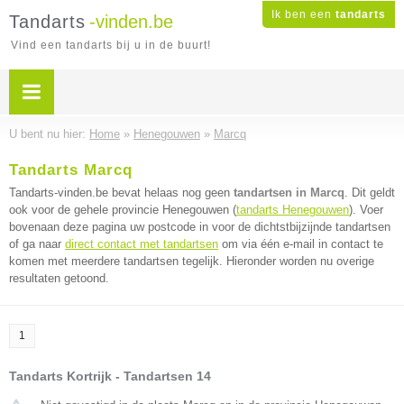
Ik ben een
tandarts
Tandarts
-vinden.be
Vind een tandarts bij u in de buurt!
U bent nu hier:
Home
»
Henegouwen
»
Marcq
Tandarts Marcq
Tandarts-vinden.be bevat helaas nog geen
tandartsen in Marcq
. Dit geldt
ook voor de gehele provincie Henegouwen (
tandarts Henegouwen
). Voer
bovenaan deze pagina uw postcode in voor de dichtstbijzijnde tandartsen
of ga naar
direct contact met tandartsen
om via één e-mail in contact te
komen met meerdere tandartsen tegelijk. Hieronder worden nu overige
resultaten getoond.
1
Tandarts Kortrijk - Tandartsen 14