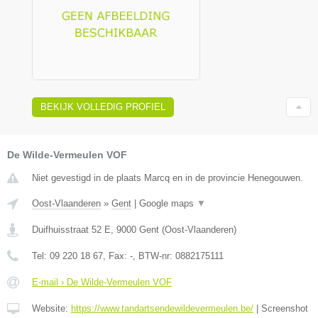
BEKIJK VOLLEDIG PROFIEL
De Wilde-Vermeulen VOF
Niet gevestigd in de plaats Marcq en in de provincie Henegouwen.
Oost-Vlaanderen
»
Gent
|
Google maps
▼
Duifhuisstraat 52 E
,
9000
Gent
(
Oost-Vlaanderen
)
Tel:
09 220 18 67
, Fax:
-
, BTW-nr:
0882175111
E-mail › De Wilde-Vermeulen VOF
Website:
https://www.tandartsendewildevermeulen.be/
|
Screenshot