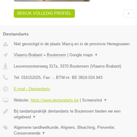
BEKIJK VOLLEDIG PROFIEL
Dentandarts
Niet gevestigd in de plaats Marcq en in de provincie Henegouwen.
Vlaams-Brabant
»
Boutersem
|
Google maps
▼
Leuvensesteenweg 317a
,
3370
Boutersem
(
Vlaams-Brabant
)
Tel:
016152025
, Fax:
-
, BTW-nr:
BE 0819.024.943
E-mail › Dentandarts
Website:
https://www.dentandarts.be
|
Screenshot
▼
Bij tandartspraktijk dentandarts te Boutersem bieden we een
uitgebreid
▼
Algemene tandheelkunde, Aligners, Bleaching, Preventie,
Conserverende
▼