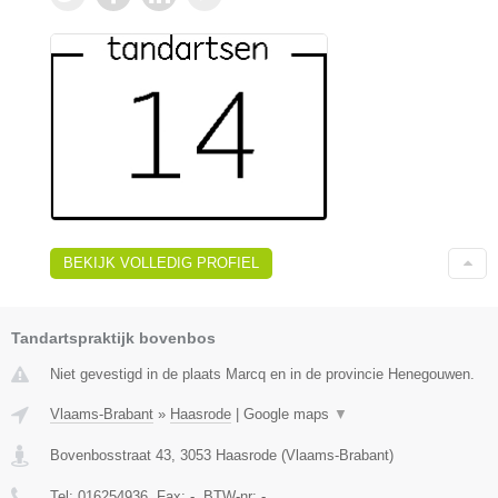
BEKIJK VOLLEDIG PROFIEL
Tandartspraktijk bovenbos
Niet gevestigd in de plaats Marcq en in de provincie Henegouwen.
Vlaams-Brabant
»
Haasrode
|
Google maps
▼
Bovenbosstraat 43
,
3053
Haasrode
(
Vlaams-Brabant
)
Tel:
016254936
, Fax:
-
, BTW-nr:
-