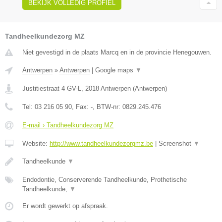
BEKIJK VOLLEDIG PROFIEL
Tandheelkundezorg MZ
Niet gevestigd in de plaats Marcq en in de provincie Henegouwen.
Antwerpen
»
Antwerpen
|
Google maps
▼
Justitiestraat 4 GV-L
,
2018
Antwerpen
(
Antwerpen
)
Tel:
03 216 05 90
, Fax:
-
, BTW-nr:
0829.245.476
E-mail › Tandheelkundezorg MZ
Website:
http://www.tandheelkundezorgmz.be
|
Screenshot
▼
Tandheelkunde
▼
Endodontie, Conserverende Tandheelkunde, Prothetische
Tandheelkunde,
▼
Er wordt gewerkt op afspraak.