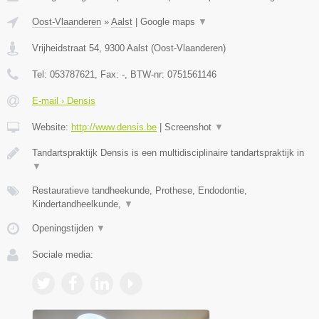
Oost-Vlaanderen
»
Aalst
|
Google maps
▼
Vrijheidstraat 54
,
9300
Aalst
(
Oost-Vlaanderen
)
Tel:
053787621
, Fax:
-
, BTW-nr:
0751561146
E-mail › Densis
Website:
http://www.densis.be
|
Screenshot
▼
Tandartspraktijk Densis is een multidisciplinaire tandartspraktijk in
▼
Restauratieve tandheekunde, Prothese, Endodontie,
Kindertandheelkunde,
▼
Openingstijden
▼
Sociale media: