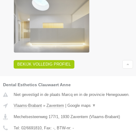
BEKIJK VOLLEDIG PROFIEL
Dental Esthetics Clauwaert Anne
Niet gevestigd in de plaats Marcq en in de provincie Henegouwen.
Vlaams-Brabant
»
Zaventem
|
Google maps
▼
Mechelsesteenweg 177/1
,
1930
Zaventem
(
Vlaams-Brabant
)
Tel:
02/6691810
, Fax:
-
, BTW-nr:
-