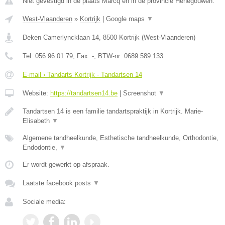
Niet gevestigd in de plaats Marcq en in de provincie Henegouwen.
West-Vlaanderen
»
Kortrijk
|
Google maps
▼
Deken Camerlyncklaan 14
,
8500
Kortrijk
(
West-Vlaanderen
)
Tel:
056 96 01 79
, Fax:
-
, BTW-nr:
0689.589.133
E-mail › Tandarts Kortrijk - Tandartsen 14
Website:
https://tandartsen14.be
|
Screenshot
▼
Tandartsen 14 is een familie tandartspraktijk in Kortrijk. Marie-
Elisabeth
▼
Algemene tandheelkunde, Esthetische tandheelkunde, Orthodontie,
Endodontie,
▼
Er wordt gewerkt op afspraak.
Laatste facebook posts
▼
Sociale media: