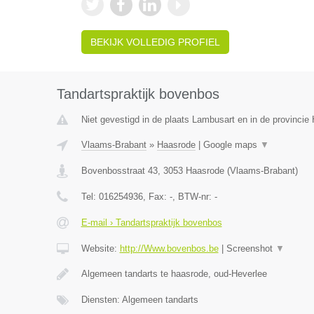
BEKIJK VOLLEDIG PROFIEL
Tandartspraktijk bovenbos
Niet gevestigd in de plaats Lambusart en in de provinci
Vlaams-Brabant
»
Haasrode
|
Google maps
▼
Bovenbosstraat 43
,
3053
Haasrode
(
Vlaams-Brabant
)
Tel:
016254936
, Fax:
-
, BTW-nr:
-
E-mail › Tandartspraktijk bovenbos
Website:
http://Www.bovenbos.be
|
Screenshot
▼
Algemeen tandarts te haasrode, oud-Heverlee
Diensten: Algemeen tandarts