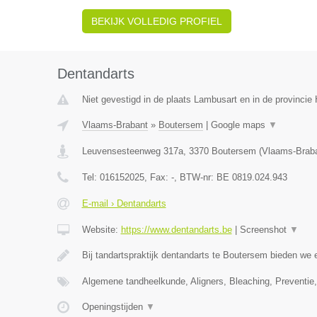
BEKIJK VOLLEDIG PROFIEL
Dentandarts
Niet gevestigd in de plaats Lambusart en in de provinci
Vlaams-Brabant
»
Boutersem
|
Google maps
▼
Leuvensesteenweg 317a
,
3370
Boutersem
(
Vlaams-Brab
Tel:
016152025
, Fax:
-
, BTW-nr:
BE 0819.024.943
E-mail › Dentandarts
Website:
https://www.dentandarts.be
|
Screenshot
▼
Bij tandartspraktijk dentandarts te Boutersem bieden we 
Algemene tandheelkunde, Aligners, Bleaching, Preventi
Openingstijden
▼