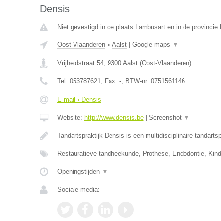
Densis
Niet gevestigd in de plaats Lambusart en in de provinci
Oost-Vlaanderen
»
Aalst
|
Google maps
▼
Vrijheidstraat 54
,
9300
Aalst
(
Oost-Vlaanderen
)
Tel:
053787621
, Fax:
-
, BTW-nr:
0751561146
E-mail › Densis
Website:
http://www.densis.be
|
Screenshot
▼
Tandartspraktijk Densis is een multidisciplinaire tandartsp
Restauratieve tandheekunde, Prothese, Endodontie, Kin
Openingstijden
▼
Sociale media: