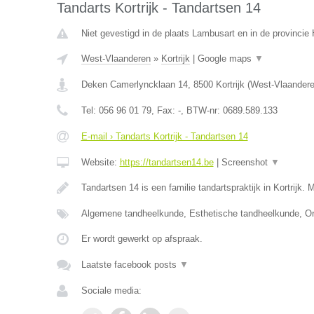
Tandarts Kortrijk - Tandartsen 14
Niet gevestigd in de plaats Lambusart en in de provinci
West-Vlaanderen
»
Kortrijk
|
Google maps
▼
Deken Camerlyncklaan 14
,
8500
Kortrijk
(
West-Vlaander
Tel:
056 96 01 79
, Fax:
-
, BTW-nr:
0689.589.133
E-mail › Tandarts Kortrijk - Tandartsen 14
Website:
https://tandartsen14.be
|
Screenshot
▼
Tandartsen 14 is een familie tandartspraktijk in Kortrijk. 
Algemene tandheelkunde, Esthetische tandheelkunde, Or
Er wordt gewerkt op afspraak.
Laatste facebook posts
▼
Sociale media: