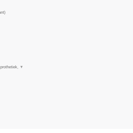
ant
)
 prothetiek,
▼