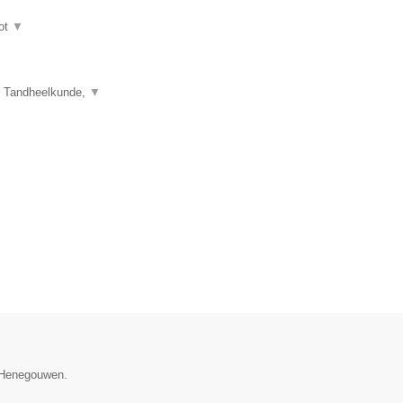
ot
▼
e Tandheelkunde,
▼
e Henegouwen.