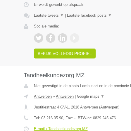
Er wordt gewerkt op afspraak.
Laatste tweets
▼
|
Laatste facebook posts
▼
Sociale media:
BEKIJK VOLLEDIG PROFIEL
Tandheelkundezorg MZ
Niet gevestigd in de plaats Lambusart en in de provinci
Antwerpen
»
Antwerpen
|
Google maps
▼
Justitiestraat 4 GV-L
,
2018
Antwerpen
(
Antwerpen
)
Tel:
03 216 05 90
, Fax:
-
, BTW-nr:
0829.245.476
E-mail › Tandheelkundezorg MZ