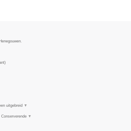
e Henegouwen.
ant
)
een uitgebreid
▼
e, Conserverende
▼