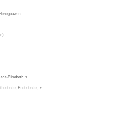
e Henegouwen.
en
)
Marie-Elisabeth
▼
thodontie, Endodontie,
▼