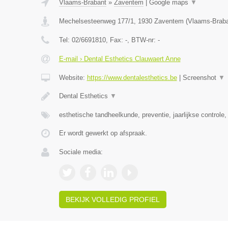
Vlaams-Brabant
»
Zaventem
|
Google maps
▼
Mechelsesteenweg 177/1
,
1930
Zaventem
(
Vlaams-Brab
Tel:
02/6691810
, Fax:
-
, BTW-nr:
-
E-mail › Dental Esthetics Clauwaert Anne
Website:
https://www.dentalesthetics.be
|
Screenshot
▼
Dental Esthetics
▼
esthetische tandheelkunde, preventie, jaarlijkse controle,
Er wordt gewerkt op afspraak.
Sociale media:
BEKIJK VOLLEDIG PROFIEL