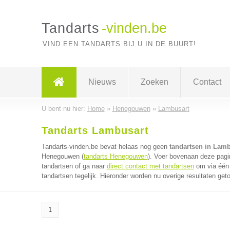
Tandarts
-vinden.be
VIND EEN TANDARTS BIJ U IN DE BUURT!
Nieuws
Zoeken
Contact
U bent nu hier:
Home
»
Henegouwen
»
Lambusart
Tandarts Lambusart
Tandarts-vinden.be bevat helaas nog geen
tandartsen in Lamb
Henegouwen (
tandarts Henegouwen
). Voer bovenaan deze pagin
tandartsen of ga naar
direct contact met tandartsen
om via één 
tandartsen tegelijk. Hieronder worden nu overige resultaten get
1