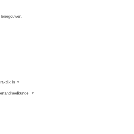
e Henegouwen.
raktijk in
▼
dertandheelkunde,
▼