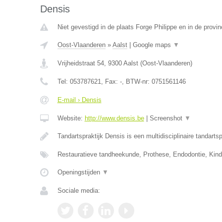
Densis
Niet gevestigd in de plaats Forge Philippe en in de prov
Oost-Vlaanderen
»
Aalst
|
Google maps
▼
Vrijheidstraat 54
,
9300
Aalst
(
Oost-Vlaanderen
)
Tel:
053787621
, Fax:
-
, BTW-nr:
0751561146
E-mail › Densis
Website:
http://www.densis.be
|
Screenshot
▼
Tandartspraktijk Densis is een multidisciplinaire tandartsp
Restauratieve tandheekunde, Prothese, Endodontie, Kin
Openingstijden
▼
Sociale media: