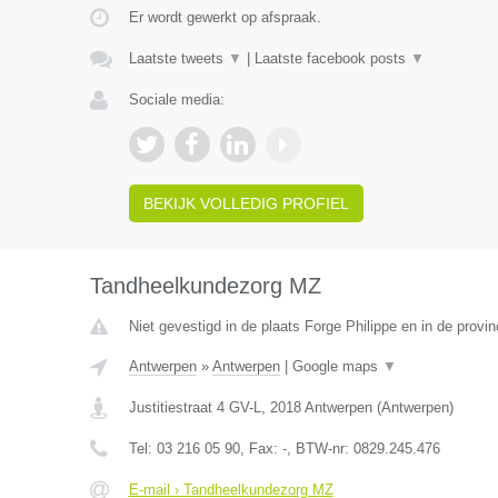
Er wordt gewerkt op afspraak.
Laatste tweets
▼
|
Laatste facebook posts
▼
Sociale media:
BEKIJK VOLLEDIG PROFIEL
Tandheelkundezorg MZ
Niet gevestigd in de plaats Forge Philippe en in de prov
Antwerpen
»
Antwerpen
|
Google maps
▼
Justitiestraat 4 GV-L
,
2018
Antwerpen
(
Antwerpen
)
Tel:
03 216 05 90
, Fax:
-
, BTW-nr:
0829.245.476
E-mail › Tandheelkundezorg MZ