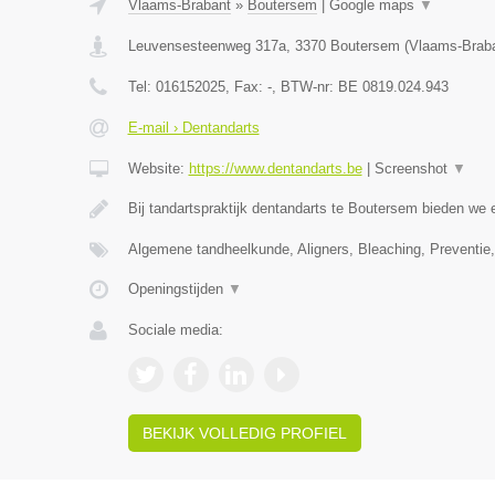
Vlaams-Brabant
»
Boutersem
|
Google maps
▼
Leuvensesteenweg 317a
,
3370
Boutersem
(
Vlaams-Brab
Tel:
016152025
, Fax:
-
, BTW-nr:
BE 0819.024.943
E-mail › Dentandarts
Website:
https://www.dentandarts.be
|
Screenshot
▼
Bij tandartspraktijk dentandarts te Boutersem bieden we 
Algemene tandheelkunde, Aligners, Bleaching, Preventi
Openingstijden
▼
Sociale media:
BEKIJK VOLLEDIG PROFIEL