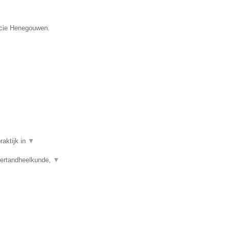
incie Henegouwen.
raktijk in
▼
dertandheelkunde,
▼