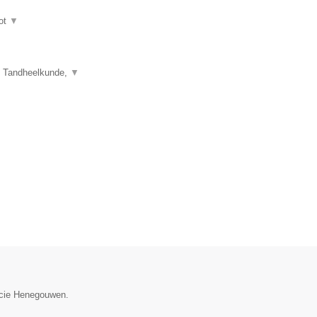
ot
▼
e Tandheelkunde,
▼
incie Henegouwen.