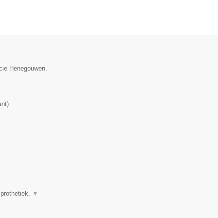
incie Henegouwen.
ant
)
 prothetiek,
▼