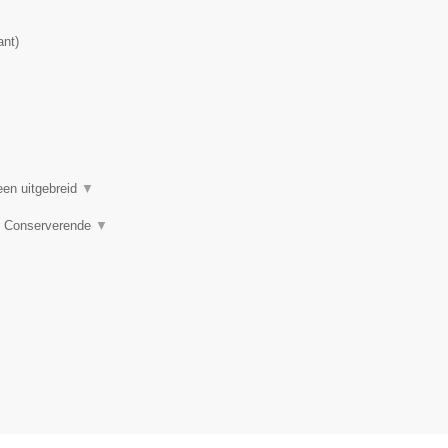
ant
)
een uitgebreid
▼
e, Conserverende
▼