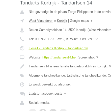
Tandarts Kortrijk - Tandartsen 14
Niet gevestigd in de plaats Forge Philippe en in de prov
West-Vlaanderen
»
Kortrijk
|
Google maps
▼
Deken Camerlyncklaan 14
,
8500
Kortrijk
(
West-Vlaander
Tel:
056 96 01 79
, Fax:
-
, BTW-nr:
0689.589.133
E-mail › Tandarts Kortrijk - Tandartsen 14
Website:
https://tandartsen14.be
|
Screenshot
▼
Tandartsen 14 is een familie tandartspraktijk in Kortrijk. 
Algemene tandheelkunde, Esthetische tandheelkunde, Or
Er wordt gewerkt op afspraak.
Laatste facebook posts
▼
Sociale media: