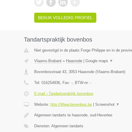
BEKIJK VOLLEDIG PROFIEL
Tandartspraktijk bovenbos
Niet gevestigd in de plaats Forge Philippe en in de prov
Vlaams-Brabant
»
Haasrode
|
Google maps
▼
Bovenbosstraat 43
,
3053
Haasrode
(
Vlaams-Brabant
)
Tel:
016254936
, Fax:
-
, BTW-nr:
-
E-mail › Tandartspraktijk bovenbos
Website:
http://Www.bovenbos.be
|
Screenshot
▼
Algemeen tandarts te haasrode, oud-Heverlee
Diensten: Algemeen tandarts