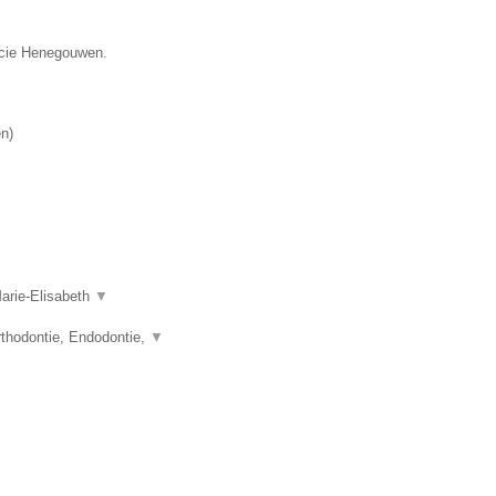
incie Henegouwen.
en
)
Marie-Elisabeth
▼
thodontie, Endodontie,
▼