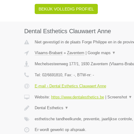
BEKIJK VOLLEDIG PROFIEL
Dental Esthetics Clauwaert Anne
Niet gevestigd in de plaats Forge Philippe en in de prov
Vlaams-Brabant
»
Zaventem
|
Google maps
▼
Mechelsesteenweg 177/1
,
1930
Zaventem
(
Vlaams-Brab
Tel:
02/6691810
, Fax:
-
, BTW-nr:
-
E-mail › Dental Esthetics Clauwaert Anne
Website:
https://www.dentalesthetics.be
|
Screenshot
▼
Dental Esthetics
▼
esthetische tandheelkunde, preventie, jaarlijkse controle,
Er wordt gewerkt op afspraak.