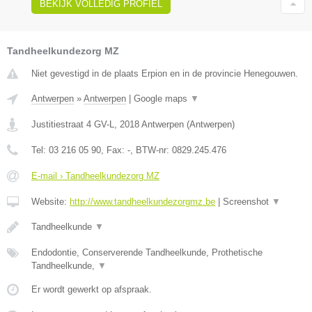
BEKIJK VOLLEDIG PROFIEL
Tandheelkundezorg MZ
Niet gevestigd in de plaats Erpion en in de provincie Henegouwen.
Antwerpen
»
Antwerpen
|
Google maps
▼
Justitiestraat 4 GV-L
,
2018
Antwerpen
(
Antwerpen
)
Tel:
03 216 05 90
, Fax:
-
, BTW-nr:
0829.245.476
E-mail › Tandheelkundezorg MZ
Website:
http://www.tandheelkundezorgmz.be
|
Screenshot
▼
Tandheelkunde
▼
Endodontie, Conserverende Tandheelkunde, Prothetische
Tandheelkunde,
▼
Er wordt gewerkt op afspraak.