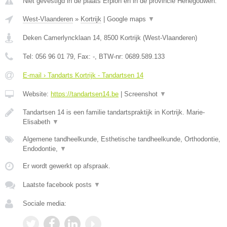
Niet gevestigd in de plaats Erpion en in de provincie Henegouwen.
West-Vlaanderen
»
Kortrijk
|
Google maps
▼
Deken Camerlyncklaan 14
,
8500
Kortrijk
(
West-Vlaanderen
)
Tel:
056 96 01 79
, Fax:
-
, BTW-nr:
0689.589.133
E-mail › Tandarts Kortrijk - Tandartsen 14
Website:
https://tandartsen14.be
|
Screenshot
▼
Tandartsen 14 is een familie tandartspraktijk in Kortrijk. Marie-
Elisabeth
▼
Algemene tandheelkunde, Esthetische tandheelkunde, Orthodontie,
Endodontie,
▼
Er wordt gewerkt op afspraak.
Laatste facebook posts
▼
Sociale media: