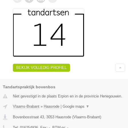
BEKIJK VOLLEDIG PROFIEL
Tandartspraktijk bovenbos
Niet gevestigd in de plaats Erpion en in de provincie Henegouwen.
Vlaams-Brabant
»
Haasrode
|
Google maps
▼
Bovenbosstraat 43
,
3053
Haasrode
(
Vlaams-Brabant
)
Tel:
016254936
, Fax:
-
, BTW-nr:
-