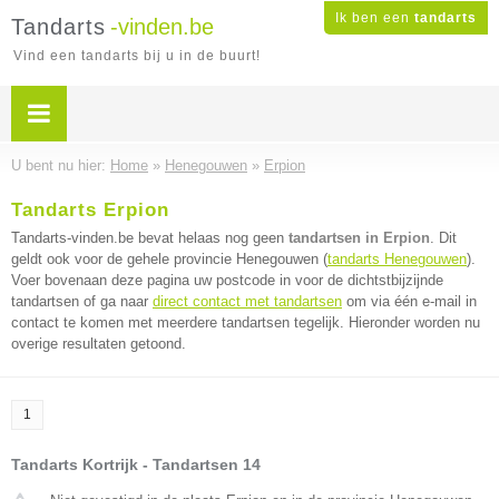
Ik ben een
tandarts
Tandarts
-vinden.be
Vind een tandarts bij u in de buurt!
U bent nu hier:
Home
»
Henegouwen
»
Erpion
Tandarts Erpion
Tandarts-vinden.be bevat helaas nog geen
tandartsen in Erpion
. Dit
geldt ook voor de gehele provincie Henegouwen (
tandarts Henegouwen
).
Voer bovenaan deze pagina uw postcode in voor de dichtstbijzijnde
tandartsen of ga naar
direct contact met tandartsen
om via één e-mail in
contact te komen met meerdere tandartsen tegelijk. Hieronder worden nu
overige resultaten getoond.
1
Tandarts Kortrijk - Tandartsen 14