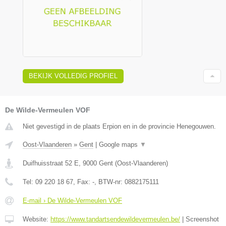
BEKIJK VOLLEDIG PROFIEL
De Wilde-Vermeulen VOF
Niet gevestigd in de plaats Erpion en in de provincie Henegouwen.
Oost-Vlaanderen
»
Gent
|
Google maps
▼
Duifhuisstraat 52 E
,
9000
Gent
(
Oost-Vlaanderen
)
Tel:
09 220 18 67
, Fax:
-
, BTW-nr:
0882175111
E-mail › De Wilde-Vermeulen VOF
Website:
https://www.tandartsendewildevermeulen.be/
|
Screenshot