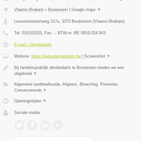
Vlaams-Brabant
»
Boutersem
|
Google maps
▼
Leuvensesteenweg 317a
,
3370
Boutersem
(
Vlaams-Brabant
)
Tel:
016152025
, Fax:
-
, BTW-nr:
BE 0819.024.943
E-mail › Dentandarts
Website:
https://www.dentandarts.be
|
Screenshot
▼
Bij tandartspraktijk dentandarts te Boutersem bieden we een
uitgebreid
▼
Algemene tandheelkunde, Aligners, Bleaching, Preventie,
Conserverende
▼
Openingstijden
▼
Sociale media: