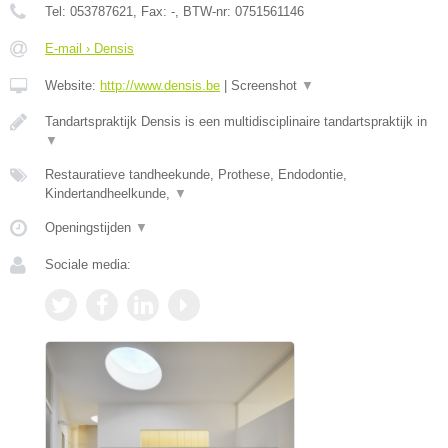
Tel:
053787621
, Fax:
-
, BTW-nr:
0751561146
E-mail › Densis
Website:
http://www.densis.be
|
Screenshot
▼
Tandartspraktijk Densis is een multidisciplinaire tandartspraktijk in
▼
Restauratieve tandheekunde, Prothese, Endodontie,
Kindertandheelkunde,
▼
Openingstijden
▼
Sociale media: