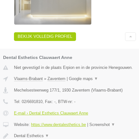
BEKIJK VOLLEDIG PROFIEL
Dental Esthetics Clauwaert Anne
Niet gevestigd in de plaats Erpion en in de provincie Henegouwen.
Vlaams-Brabant
»
Zaventem
|
Google maps
▼
Mechelsesteenweg 177/1
,
1930
Zaventem
(
Vlaams-Brabant
)
Tel:
02/6691810
, Fax:
-
, BTW-nr:
-
E-mail › Dental Esthetics Clauwaert Anne
Website:
https://www.dentalesthetics.be
|
Screenshot
▼
Dental Esthetics
▼