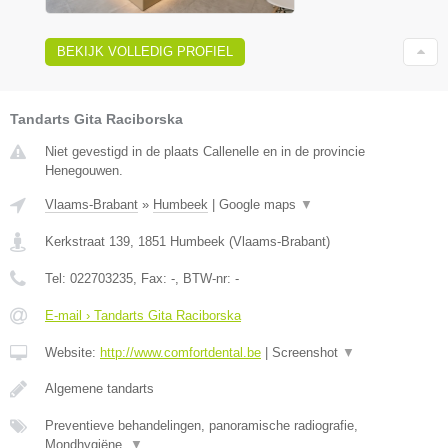
BEKIJK VOLLEDIG PROFIEL
Tandarts Gita Raciborska
Niet gevestigd in de plaats Callenelle en in de provincie
Henegouwen.
Vlaams-Brabant
»
Humbeek
|
Google maps
▼
Kerkstraat 139
,
1851
Humbeek
(
Vlaams-Brabant
)
Tel:
022703235
, Fax:
-
, BTW-nr:
-
E-mail › Tandarts Gita Raciborska
Website:
http://www.comfortdental.be
|
Screenshot
▼
Algemene tandarts
Preventieve behandelingen, panoramische radiografie,
Mondhygiëne,
▼