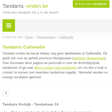
Ik ben een
tandarts
Tandarts
-vinden.be
Vind een tandarts bij u in de buurt!
U bent nu hier:
Home
»
Henegouwen
»
Callenelle
Tandarts Callenelle
Tandarts-vinden.be bevat helaas nog geen
tandartsen in Callenelle
. Dit
geldt ook voor de gehele provincie Henegouwen (
tandarts Henegouwen
).
Voer bovenaan deze pagina uw postcode in voor de dichtstbijzijnde
tandartsen of ga naar
direct contact met tandartsen
om via één e-mail in
contact te komen met meerdere tandartsen tegelijk. Hieronder worden nu
overige resultaten getoond.
1
Tandarts Kortrijk - Tandartsen 14