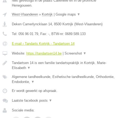
Niet gevestigd in de plaats Callenelle en in de provincie
Henegouwen.
West-Vlaanderen
»
Kortrijk
|
Google maps
▼
Deken Camerlyncklaan 14
,
8500
Kortrijk
(
West-Vlaanderen
)
Tel:
056 96 01 79
, Fax:
-
, BTW-nr:
0689.589.133
E-mail › Tandarts Kortrijk - Tandartsen 14
Website:
https://tandartsen14.be
|
Screenshot
▼
Tandartsen 14 is een familie tandartspraktijk in Kortrijk. Marie-
Elisabeth
▼
Algemene tandheelkunde, Esthetische tandheelkunde, Orthodontie,
Endodontie,
▼
Er wordt gewerkt op afspraak.
Laatste facebook posts
▼
Sociale media: