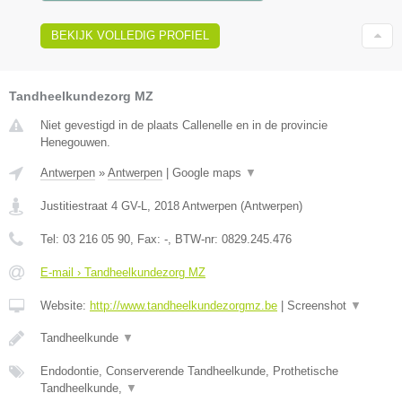
BEKIJK VOLLEDIG PROFIEL
Tandheelkundezorg MZ
Niet gevestigd in de plaats Callenelle en in de provincie
Henegouwen.
Antwerpen
»
Antwerpen
|
Google maps
▼
Justitiestraat 4 GV-L
,
2018
Antwerpen
(
Antwerpen
)
Tel:
03 216 05 90
, Fax:
-
, BTW-nr:
0829.245.476
E-mail › Tandheelkundezorg MZ
Website:
http://www.tandheelkundezorgmz.be
|
Screenshot
▼
Tandheelkunde
▼
Endodontie, Conserverende Tandheelkunde, Prothetische
Tandheelkunde,
▼