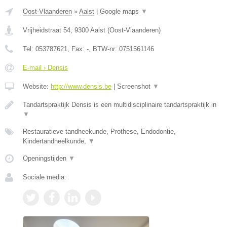
Oost-Vlaanderen
»
Aalst
|
Google maps
▼
Vrijheidstraat 54
,
9300
Aalst
(
Oost-Vlaanderen
)
Tel:
053787621
, Fax:
-
, BTW-nr:
0751561146
E-mail › Densis
Website:
http://www.densis.be
|
Screenshot
▼
Tandartspraktijk Densis is een multidisciplinaire tandartspraktijk in
▼
Restauratieve tandheekunde, Prothese, Endodontie,
Kindertandheelkunde,
▼
Openingstijden
▼
Sociale media: