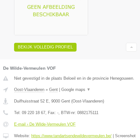
BEKIJK VOLLEDIG PROFIEL
De Wilde-Vermeulen VOF
Niet gevestigd in de plaats Beloeil en in de provincie Henegouwen.
Oost-Vlaanderen
»
Gent
|
Google maps
▼
Duifhuisstraat 52 E
,
9000
Gent
(
Oost-Vlaanderen
)
Tel:
09 220 18 67
, Fax:
-
, BTW-nr:
0882175111
E-mail › De Wilde-Vermeulen VOF
Website:
https://www.tandartsendewildevermeulen.be/
|
Screenshot