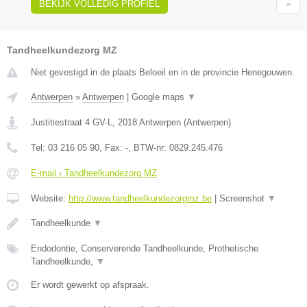
BEKIJK VOLLEDIG PROFIEL
Tandheelkundezorg MZ
Niet gevestigd in de plaats Beloeil en in de provincie Henegouwen.
Antwerpen
»
Antwerpen
|
Google maps
▼
Justitiestraat 4 GV-L
,
2018
Antwerpen
(
Antwerpen
)
Tel:
03 216 05 90
, Fax:
-
, BTW-nr:
0829.245.476
E-mail › Tandheelkundezorg MZ
Website:
http://www.tandheelkundezorgmz.be
|
Screenshot
▼
Tandheelkunde
▼
Endodontie, Conserverende Tandheelkunde, Prothetische
Tandheelkunde,
▼
Er wordt gewerkt op afspraak.