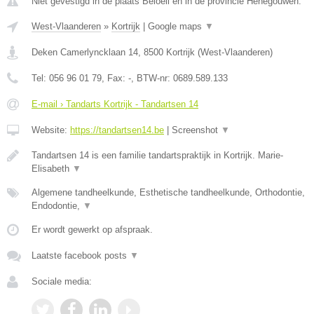
Niet gevestigd in de plaats Beloeil en in de provincie Henegouwen.
West-Vlaanderen
»
Kortrijk
|
Google maps
▼
Deken Camerlyncklaan 14
,
8500
Kortrijk
(
West-Vlaanderen
)
Tel:
056 96 01 79
, Fax:
-
, BTW-nr:
0689.589.133
E-mail › Tandarts Kortrijk - Tandartsen 14
Website:
https://tandartsen14.be
|
Screenshot
▼
Tandartsen 14 is een familie tandartspraktijk in Kortrijk. Marie-
Elisabeth
▼
Algemene tandheelkunde, Esthetische tandheelkunde, Orthodontie,
Endodontie,
▼
Er wordt gewerkt op afspraak.
Laatste facebook posts
▼
Sociale media: