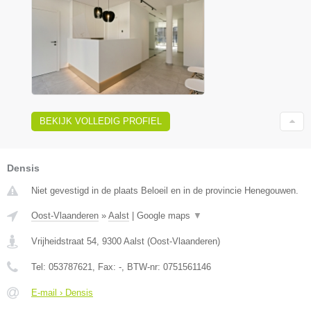
BEKIJK VOLLEDIG PROFIEL
Densis
Niet gevestigd in de plaats Beloeil en in de provincie Henegouwen.
Oost-Vlaanderen
»
Aalst
|
Google maps
▼
Vrijheidstraat 54
,
9300
Aalst
(
Oost-Vlaanderen
)
Tel:
053787621
, Fax:
-
, BTW-nr:
0751561146
E-mail › Densis