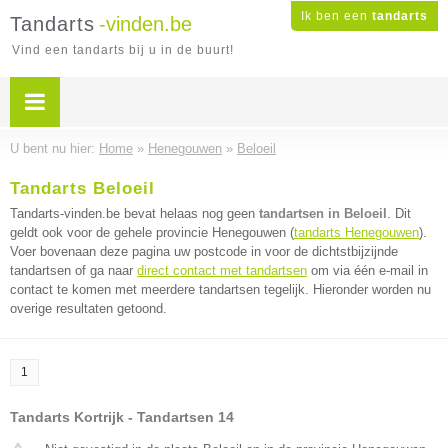
Ik ben een
tandarts
Tandarts
-vinden.be
Vind een tandarts bij u in de buurt!
U bent nu hier:
Home
»
Henegouwen
»
Beloeil
Tandarts Beloeil
Tandarts-vinden.be bevat helaas nog geen
tandartsen in Beloeil
. Dit
geldt ook voor de gehele provincie Henegouwen (
tandarts Henegouwen
).
Voer bovenaan deze pagina uw postcode in voor de dichtstbijzijnde
tandartsen of ga naar
direct contact met tandartsen
om via één e-mail in
contact te komen met meerdere tandartsen tegelijk. Hieronder worden nu
overige resultaten getoond.
1
Tandarts Kortrijk - Tandartsen 14