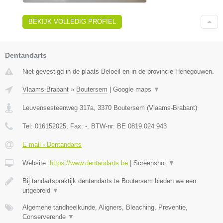
BEKIJK VOLLEDIG PROFIEL
Dentandarts
Niet gevestigd in de plaats Beloeil en in de provincie Henegouwen.
Vlaams-Brabant
»
Boutersem
|
Google maps
▼
Leuvensesteenweg 317a
,
3370
Boutersem
(
Vlaams-Brabant
)
Tel:
016152025
, Fax:
-
, BTW-nr:
BE 0819.024.943
E-mail › Dentandarts
Website:
https://www.dentandarts.be
|
Screenshot
▼
Bij tandartspraktijk dentandarts te Boutersem bieden we een
uitgebreid
▼
Algemene tandheelkunde, Aligners, Bleaching, Preventie,
Conserverende
▼