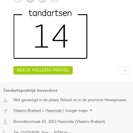
BEKIJK VOLLEDIG PROFIEL
Tandartspraktijk bovenbos
Niet gevestigd in de plaats Beloeil en in de provincie Henegouwen.
Vlaams-Brabant
»
Haasrode
|
Google maps
▼
Bovenbosstraat 43
,
3053
Haasrode
(
Vlaams-Brabant
)
Tel:
016254936
, Fax:
-
, BTW-nr:
-