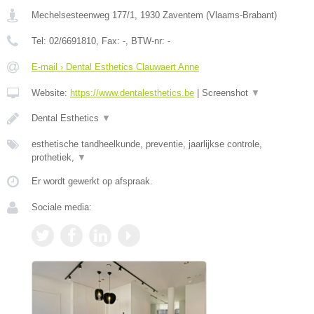
Mechelsesteenweg 177/1
,
1930
Zaventem
(
Vlaams-Brabant
)
Tel:
02/6691810
, Fax:
-
, BTW-nr:
-
E-mail › Dental Esthetics Clauwaert Anne
Website:
https://www.dentalesthetics.be
|
Screenshot
▼
Dental Esthetics
▼
esthetische tandheelkunde, preventie, jaarlijkse controle,
prothetiek,
▼
Er wordt gewerkt op afspraak.
Sociale media: