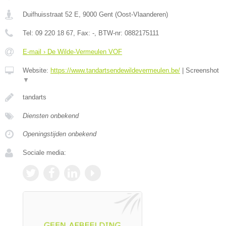
Duifhuisstraat 52 E
,
9000
Gent
(
Oost-Vlaanderen
)
Tel:
09 220 18 67
, Fax:
-
, BTW-nr:
0882175111
E-mail › De Wilde-Vermeulen VOF
Website:
https://www.tandartsendewildevermeulen.be/
|
Screenshot
▼
tandarts
Diensten onbekend
Openingstijden onbekend
Sociale media: