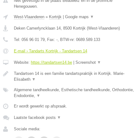
Niet gevestigd in de plaats Beauwelz en in de provincie
Henegouwen.
West-Vlaanderen
»
Kortrijk
|
Google maps
▼
Deken Camerlyncklaan 14
,
8500
Kortrijk
(
West-Vlaanderen
)
Tel:
056 96 01 79
, Fax:
-
, BTW-nr:
0689.589.133
E-mail › Tandarts Kortrijk - Tandartsen 14
Website:
https://tandartsen14.be
|
Screenshot
▼
Tandartsen 14 is een familie tandartspraktijk in Kortrijk. Marie-
Elisabeth
▼
Algemene tandheelkunde, Esthetische tandheelkunde, Orthodontie,
Endodontie,
▼
Er wordt gewerkt op afspraak.
Laatste facebook posts
▼
Sociale media: