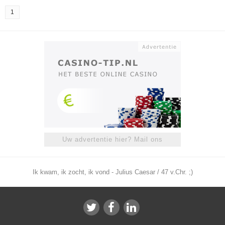
1
Uw advertentie hier? Mail ons
Ik kwam, ik zocht, ik vond - Julius Caesar / 47 v.Chr. ;)