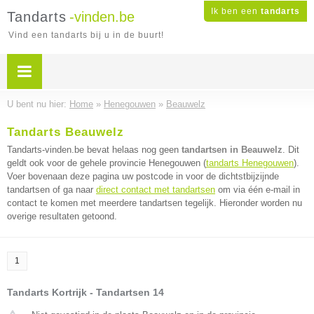
Ik ben een
tandarts
Tandarts
-vinden.be
Vind een tandarts bij u in de buurt!
U bent nu hier:
Home
»
Henegouwen
»
Beauwelz
Tandarts Beauwelz
Tandarts-vinden.be bevat helaas nog geen
tandartsen in Beauwelz
. Dit
geldt ook voor de gehele provincie Henegouwen (
tandarts Henegouwen
).
Voer bovenaan deze pagina uw postcode in voor de dichtstbijzijnde
tandartsen of ga naar
direct contact met tandartsen
om via één e-mail in
contact te komen met meerdere tandartsen tegelijk. Hieronder worden nu
overige resultaten getoond.
1
Tandarts Kortrijk - Tandartsen 14