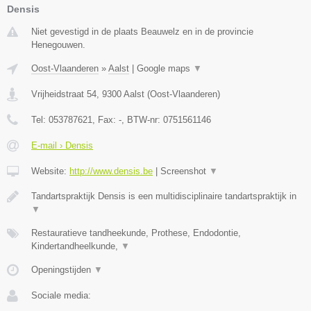
Densis
Niet gevestigd in de plaats Beauwelz en in de provincie
Henegouwen.
Oost-Vlaanderen
»
Aalst
|
Google maps
▼
Vrijheidstraat 54
,
9300
Aalst
(
Oost-Vlaanderen
)
Tel:
053787621
, Fax:
-
, BTW-nr:
0751561146
E-mail › Densis
Website:
http://www.densis.be
|
Screenshot
▼
Tandartspraktijk Densis is een multidisciplinaire tandartspraktijk in
▼
Restauratieve tandheekunde, Prothese, Endodontie,
Kindertandheelkunde,
▼
Openingstijden
▼
Sociale media: