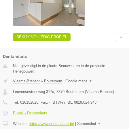
BEKIJK VOLLEDIG PROFIEL
Dentandarts
Niet gevestigd in de plaats Beauwelz en in de provincie
Henegouwen.
Vlaams-Brabant
»
Boutersem
|
Google maps
▼
Leuvensesteenweg 317a
,
3370
Boutersem
(
Vlaams-Brabant
)
Tel:
016152025
, Fax:
-
, BTW-nr:
BE 0819.024.943
E-mail › Dentandarts
Website:
https://www.dentandarts.be
|
Screenshot
▼