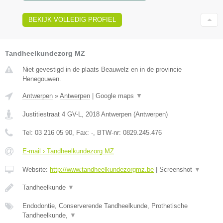
BEKIJK VOLLEDIG PROFIEL
Tandheelkundezorg MZ
Niet gevestigd in de plaats Beauwelz en in de provincie
Henegouwen.
Antwerpen
»
Antwerpen
|
Google maps
▼
Justitiestraat 4 GV-L
,
2018
Antwerpen
(
Antwerpen
)
Tel:
03 216 05 90
, Fax:
-
, BTW-nr:
0829.245.476
E-mail › Tandheelkundezorg MZ
Website:
http://www.tandheelkundezorgmz.be
|
Screenshot
▼
Tandheelkunde
▼
Endodontie, Conserverende Tandheelkunde, Prothetische
Tandheelkunde,
▼