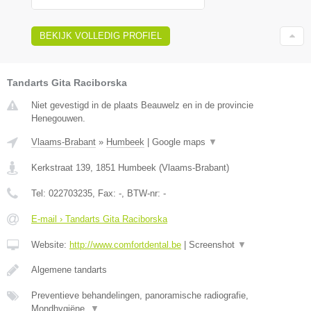
BEKIJK VOLLEDIG PROFIEL
Tandarts Gita Raciborska
Niet gevestigd in de plaats Beauwelz en in de provincie
Henegouwen.
Vlaams-Brabant
»
Humbeek
|
Google maps
▼
Kerkstraat 139
,
1851
Humbeek
(
Vlaams-Brabant
)
Tel:
022703235
, Fax:
-
, BTW-nr:
-
E-mail › Tandarts Gita Raciborska
Website:
http://www.comfortdental.be
|
Screenshot
▼
Algemene tandarts
Preventieve behandelingen, panoramische radiografie,
Mondhygiëne,
▼