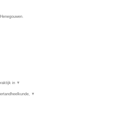
ie Henegouwen.
raktijk in
▼
dertandheelkunde,
▼