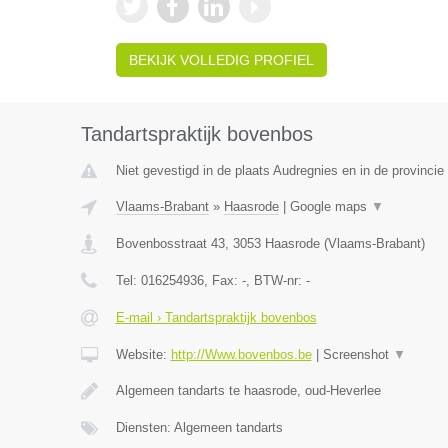
BEKIJK VOLLEDIG PROFIEL
Tandartspraktijk bovenbos
Niet gevestigd in de plaats Audregnies en in de provinc
Vlaams-Brabant
»
Haasrode
|
Google maps
▼
Bovenbosstraat 43
,
3053
Haasrode
(
Vlaams-Brabant
)
Tel:
016254936
, Fax:
-
, BTW-nr:
-
E-mail › Tandartspraktijk bovenbos
Website:
http://Www.bovenbos.be
|
Screenshot
▼
Algemeen tandarts te haasrode, oud-Heverlee
Diensten: Algemeen tandarts