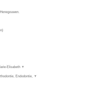
ie Henegouwen.
en
)
Marie-Elisabeth
▼
thodontie, Endodontie,
▼