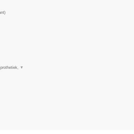
ant
)
 prothetiek,
▼