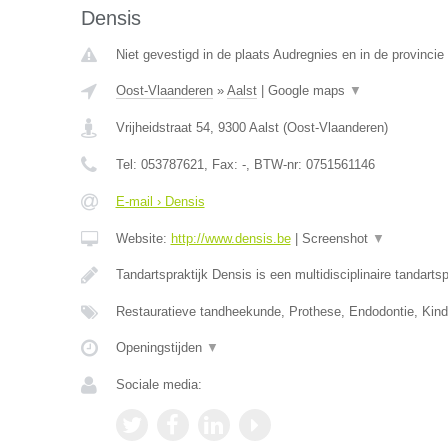
Densis
Niet gevestigd in de plaats Audregnies en in de provinc
Oost-Vlaanderen
»
Aalst
|
Google maps
▼
Vrijheidstraat 54
,
9300
Aalst
(
Oost-Vlaanderen
)
Tel:
053787621
, Fax:
-
, BTW-nr:
0751561146
E-mail › Densis
Website:
http://www.densis.be
|
Screenshot
▼
Tandartspraktijk Densis is een multidisciplinaire tandartsp
Restauratieve tandheekunde, Prothese, Endodontie, Kin
Openingstijden
▼
Sociale media: