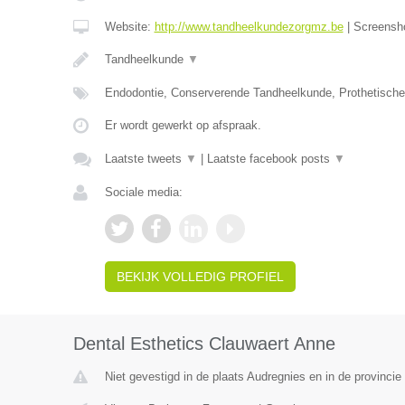
Website:
http://www.tandheelkundezorgmz.be
|
Screensh
Tandheelkunde
▼
Endodontie, Conserverende Tandheelkunde, Prothetisch
Er wordt gewerkt op afspraak.
Laatste tweets
▼
|
Laatste facebook posts
▼
Sociale media:
BEKIJK VOLLEDIG PROFIEL
Dental Esthetics Clauwaert Anne
Niet gevestigd in de plaats Audregnies en in de provinc