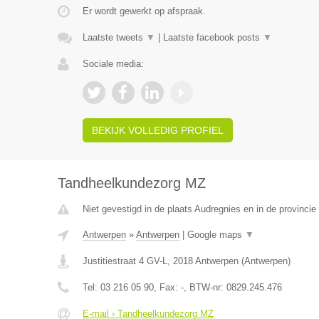
Er wordt gewerkt op afspraak.
Laatste tweets
▼
|
Laatste facebook posts
▼
Sociale media:
BEKIJK VOLLEDIG PROFIEL
Tandheelkundezorg MZ
Niet gevestigd in de plaats Audregnies en in de provinc
Antwerpen
»
Antwerpen
|
Google maps
▼
Justitiestraat 4 GV-L
,
2018
Antwerpen
(
Antwerpen
)
Tel:
03 216 05 90
, Fax:
-
, BTW-nr:
0829.245.476
E-mail › Tandheelkundezorg MZ