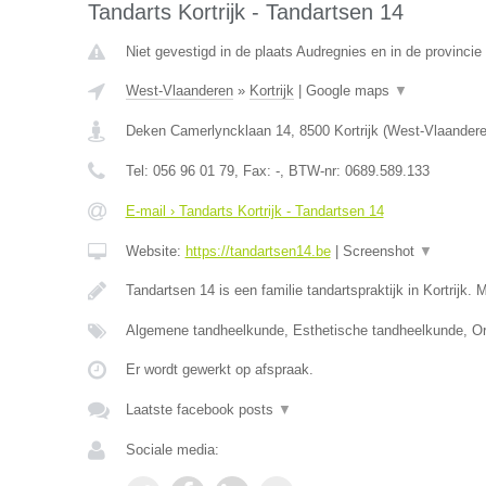
Tandarts Kortrijk - Tandartsen 14
Niet gevestigd in de plaats Audregnies en in de provinc
West-Vlaanderen
»
Kortrijk
|
Google maps
▼
Deken Camerlyncklaan 14
,
8500
Kortrijk
(
West-Vlaander
Tel:
056 96 01 79
, Fax:
-
, BTW-nr:
0689.589.133
E-mail › Tandarts Kortrijk - Tandartsen 14
Website:
https://tandartsen14.be
|
Screenshot
▼
Tandartsen 14 is een familie tandartspraktijk in Kortrijk. 
Algemene tandheelkunde, Esthetische tandheelkunde, Or
Er wordt gewerkt op afspraak.
Laatste facebook posts
▼
Sociale media: