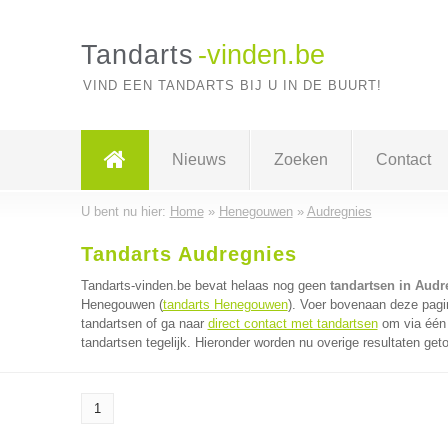
Tandarts
-vinden.be
VIND EEN TANDARTS BIJ U IN DE BUURT!
Nieuws
Zoeken
Contact
U bent nu hier:
Home
»
Henegouwen
»
Audregnies
Tandarts Audregnies
Tandarts-vinden.be bevat helaas nog geen
tandartsen in Audr
Henegouwen (
tandarts Henegouwen
). Voer bovenaan deze pagin
tandartsen of ga naar
direct contact met tandartsen
om via één 
tandartsen tegelijk. Hieronder worden nu overige resultaten get
1