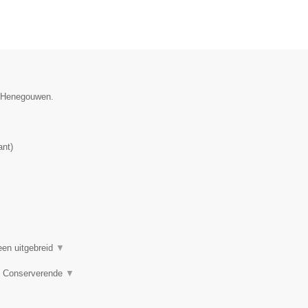
ie Henegouwen.
ant
)
een uitgebreid
▼
e, Conserverende
▼