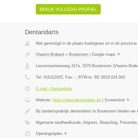
BEKIJK VOLLEDIG PROFIEL
Dentandarts
Niet gevestigd in de plaats Audregnies en in de provinc
Vlaams-Brabant
»
Boutersem
|
Google maps
▼
Leuvensesteenweg 317a
,
3370
Boutersem
(
Vlaams-Brab
Tel:
016152025
, Fax:
-
, BTW-nr:
BE 0819.024.943
E-mail › Dentandarts
Website:
https://www.dentandarts.be
|
Screenshot
▼
Bij tandartspraktijk dentandarts te Boutersem bieden we 
Algemene tandheelkunde, Aligners, Bleaching, Preventi
Openingstijden
▼