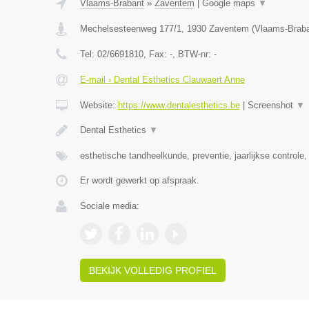
Vlaams-Brabant
»
Zaventem
|
Google maps
▼
Mechelsesteenweg 177/1
,
1930
Zaventem
(
Vlaams-Brab
Tel:
02/6691810
, Fax:
-
, BTW-nr:
-
E-mail › Dental Esthetics Clauwaert Anne
Website:
https://www.dentalesthetics.be
|
Screenshot
▼
Dental Esthetics
▼
esthetische tandheelkunde, preventie, jaarlijkse controle,
Er wordt gewerkt op afspraak.
Sociale media:
BEKIJK VOLLEDIG PROFIEL