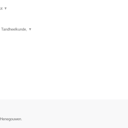
ot
▼
e Tandheelkunde,
▼
ie Henegouwen.