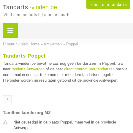
Ik ben een
tandarts
Tandarts
-vinden.be
Vind een tandarts bij u in de buurt!
U bent nu hier:
Home
»
Antwerpen
»
Poppel
Tandarts Poppel
Tandarts-vinden.be bevat helaas nog geen
tandartsen in Poppel
. Ga
naar
tandarts Antwerpen
of ga naar
direct contact met tandartsen
om via
één e-mail in contact te komen met meerdere tandartsen tegelijk.
Hieronder worden nu resultaten getoond uit de provincie Antwerpen.
1
Tandheelkundezorg MZ
Niet gevestigd in de plaats Poppel, maar wel in de provincie
Antwerpen.