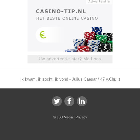
Uw advertentie hier? Mail ons
Ik kwam, ik zocht, ik vond - Julius Caesar / 47 v.Chr. ;)
©
JBB Media
|
Privacy