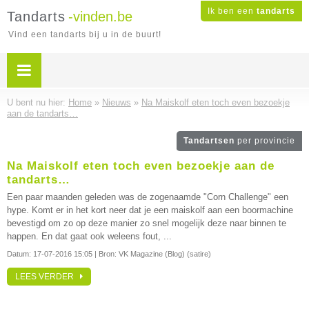
Ik ben een
tandarts
Tandarts
-vinden.be
Vind een tandarts bij u in de buurt!
U bent nu hier:
Home
»
Nieuws
»
Na Maiskolf eten toch even bezoekje
aan de tandarts…
Tandartsen
per provincie
Na Maiskolf eten toch even bezoekje aan de
tandarts…
Een paar maanden geleden was de zogenaamde "Corn Challenge" een
hype. Komt er in het kort neer dat je een maiskolf aan een boormachine
bevestigd om zo op deze manier zo snel mogelijk deze naar binnen te
happen. En dat gaat ook weleens fout, ...
Datum:
17-07-2016 15:05
| Bron: VK Magazine (Blog) (satire)
LEES VERDER