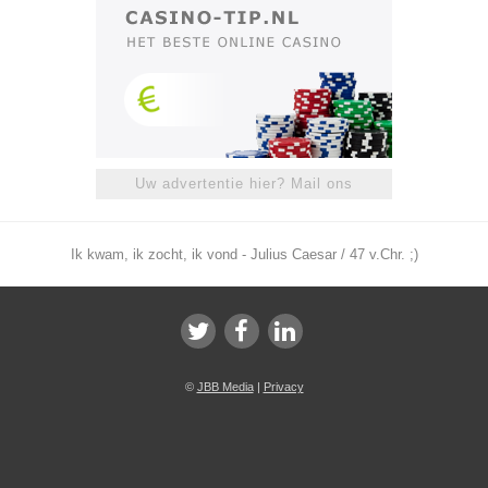
Uw advertentie hier? Mail ons
Ik kwam, ik zocht, ik vond - Julius Caesar / 47 v.Chr. ;)
©
JBB Media
|
Privacy